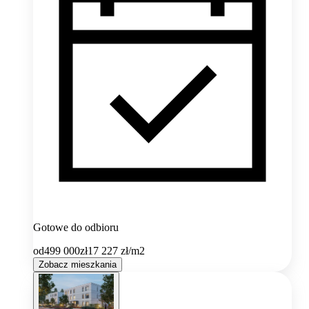
Gotowe do odbioru
od
499 000
zł
17 227
zł/m2
Zobacz mieszkania