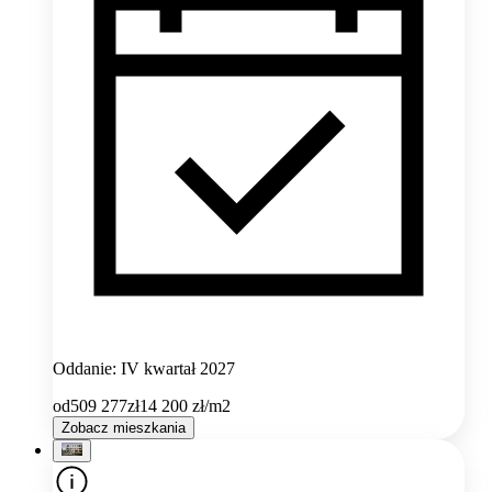
Oddanie: IV kwartał 2027
od
509 277
zł
14 200
zł/m2
Zobacz mieszkania