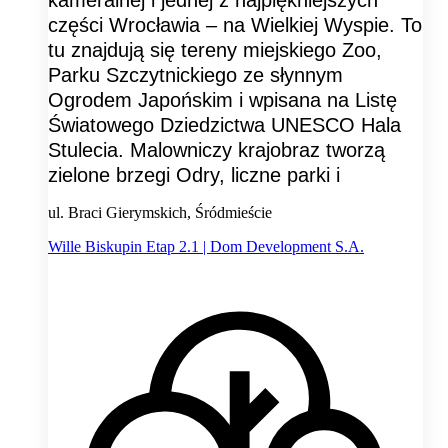
kameralnej i jednej z najpiękniejszych
części Wrocławia – na Wielkiej Wyspie. To
tu znajdują się tereny miejskiego Zoo,
Parku Szczytnickiego ze słynnym
Ogrodem Japońskim i wpisana na Listę
Światowego Dziedzictwa UNESCO Hala
Stulecia. Malowniczy krajobraz tworzą
zielone brzegi Odry, liczne parki i
ul. Braci Gierymskich, Śródmieście
Wille Biskupin Etap 2.1 | Dom Development S.A.