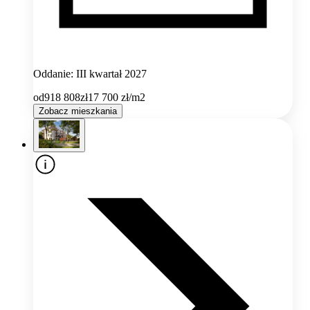
Oddanie: III kwartał 2027
od
918 808
zł
17 700
zł/m2
Zobacz mieszkania