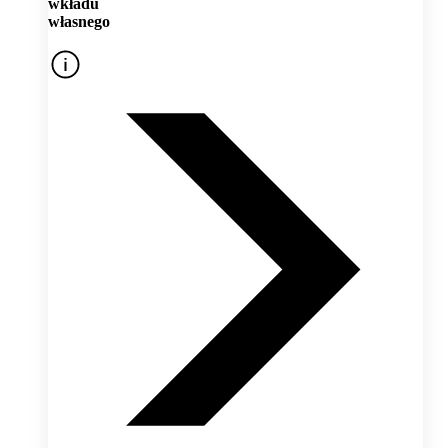
wkładu
własnego