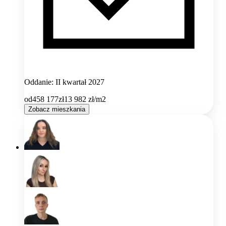
Oddanie: II kwartał 2027
od
458 177
zł
13 982
zł/m2
Zobacz mieszkania