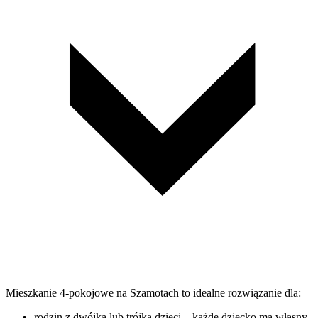
Mieszkanie 4-pokojowe na Szamotach to idealne rozwiązanie dla:
rodzin z dwójką lub trójką dzieci – każde dziecko ma własny