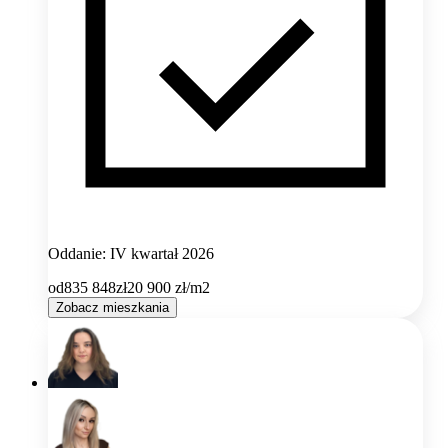
Oddanie: IV kwartał 2026
od
835 848
zł
20 900
zł/m2
Zobacz mieszkania