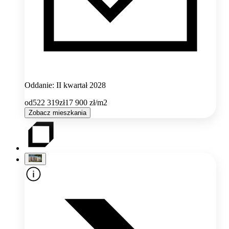
Oddanie: II kwartał 2028
od
522 319
zł
17 900
zł/m2
Zobacz mieszkania