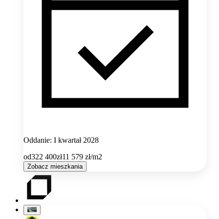
Oddanie: I kwartał 2028
od
322 400
zł
11 579
zł/m2
Zobacz mieszkania