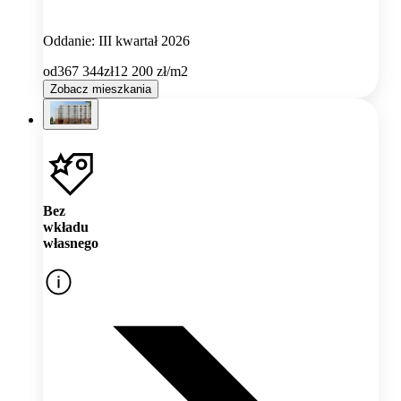
Oddanie: III kwartał 2026
od
367 344
zł
12 200
zł/m2
Zobacz mieszkania
Bez
wkładu
własnego