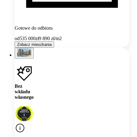
Gotowe do odbioru
od
535 000
zł
9 890
zł/m2
Zobacz mieszkania
Bez
wkładu
własnego