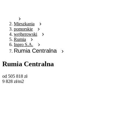
Mieszkania
pomorskie
wejherowski
Rumia
Inpro S.A.
Rumia Centralna
Rumia Centralna
od
505 818
zł
9 828
zł
/m2