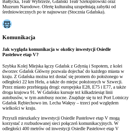
Bałtycka, Teatr Wybrzeże, Gdański Teatr Szekspirowski oraz
Muzeum Narodowe. Ofertę kulturalną uzupełniają zabytki od
średniowiecznych po te najnowsze (Stocznia Gdańska).
Komunikacja
Jak wygląda komunikacja w okolicy inwestycji Osiedle
Pastelowe etap V?
Szybka Kolej Miejska łączy Gdańsk z Gdynią i Sopotem, z kolei
dworzec Gdańsk Główny pozwala dojechać do każdego miasta w
kraju. Z Gdańska można też dostać się promem do położonego w
odległości 22 km Helu, a także do miejsc położonych w Szwecji.
Przez miasto przebiegają drogi: europejska E28, E75 i E77, a także
droga krajowa 91. W Gdańsku kursuje też kilkadziesiąt linii
autobusów, w tym autobusy nocne. Znajduje się tu też Port Lotniczy
Gdańsk Rębiechowo im. Lecha Wałęsy – trzeci pod względem
wielkości w kraju.
Przyszli mieszkańcy inwestycji Osiedle Pastelowe etap V mogą
korzystać z rozbudowanej sieci połączeń komunikacyjnych. W
odległości 400 metrów od inwestycji Osiedle Pastelowe etap V