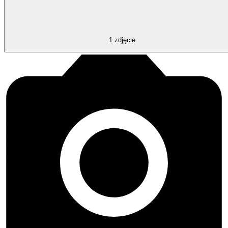
1
zdjęcie