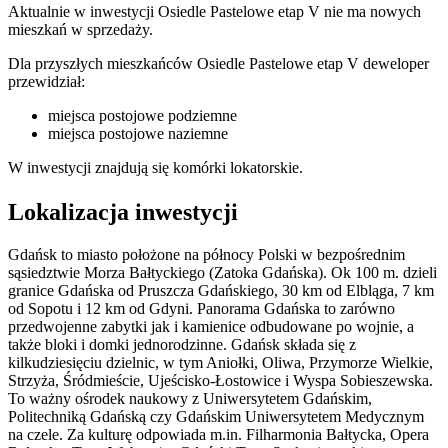
Aktualnie w inwestycji
Osiedle Pastelowe etap V
nie ma nowych
mieszkań w sprzedaży.
Dla przyszłych mieszkańców Osiedle Pastelowe etap V deweloper
przewidział:
miejsca postojowe podziemne
miejsca postojowe naziemne
W inwestycji znajdują się komórki lokatorskie.
Lokalizacja inwestycji
Gdańsk to miasto położone na północy Polski w bezpośrednim
sąsiedztwie Morza Bałtyckiego (Zatoka Gdańska). Ok 100 m. dzieli
granice Gdańska od Pruszcza Gdańskiego, 30 km od Elbląga, 7 km
od Sopotu i 12 km od Gdyni. Panorama Gdańska to zarówno
przedwojenne zabytki jak i kamienice odbudowane po wojnie, a
także bloki i domki jednorodzinne. Gdańsk składa się z
kilkudziesięciu dzielnic, w tym Aniołki, Oliwa, Przymorze Wielkie,
Strzyża, Śródmieście, Ujeścisko-Łostowice i Wyspa Sobieszewska.
To ważny ośrodek naukowy z Uniwersytetem Gdańskim,
Politechniką Gdańską czy Gdańskim Uniwersytetem Medycznym
na czele. Za kulturę odpowiada m.in. Filharmonia Bałtycka, Opera