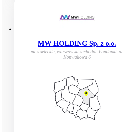
MW HOLDING Sp. z o.o.
mazowieckie, warszawski zachodni, Łomianki
,
ul.
Konwaliowa 6