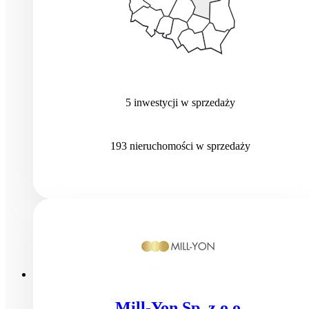
5
inwestycji
w sprzedaży
193
nieruchomości
w sprzedaży
Mill-Yon Sp. z o.o.