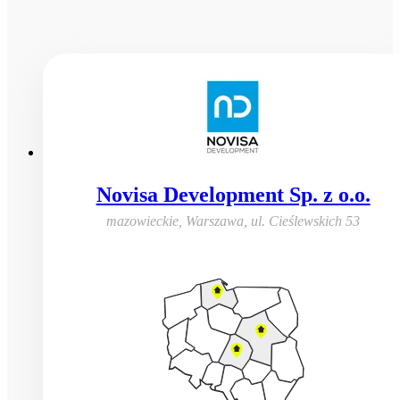
Novisa Development Sp. z o.o.
mazowieckie, Warszawa
,
ul. Cieślewskich 53