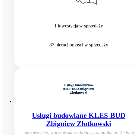
1
inwestycja
w sprzedaży
87
nieruchomości
w sprzedaży
Usługi budowlane KŁES-BUD
Zbigniew Złotkowski
mazowieckie, warszawski zachodni, Łomianki
,
ul. Zielona