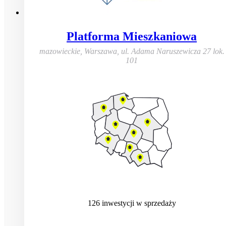
Platforma Mieszkaniowa
mazowieckie, Warszawa
,
ul. Adama Naruszewicza 27 lok.
101
126
inwestycji
w sprzedaży