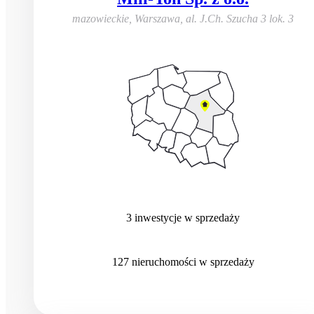
mazowieckie, Warszawa
,
al. J.Ch. Szucha 3 lok. 3
3
inwestycje
w sprzedaży
127
nieruchomości
w sprzedaży