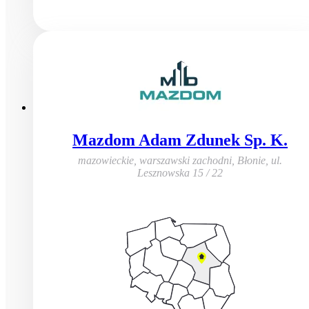
Mazdom Adam Zdunek Sp. K.
mazowieckie, warszawski zachodni, Błonie
,
ul.
Lesznowska 15 / 22