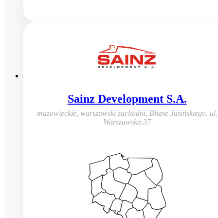
Sainz Development S.A.
mazowieckie, warszawski zachodni, Blizne Jasińskiego
,
ul.
Warszawska 37