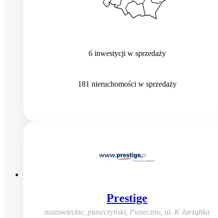
6
inwestycji
w sprzedaży
181
nieruchomości
w sprzedaży
Prestige
mazowieckie, piaseczyński, Piaseczno
,
ul. K Jarząbka