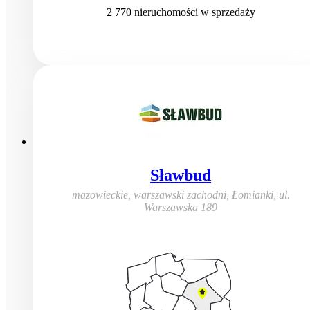
2 770
nieruchomości
w sprzedaży
Sławbud
mazowieckie, warszawski zachodni, Łomianki
,
ul.
Warszawska 189