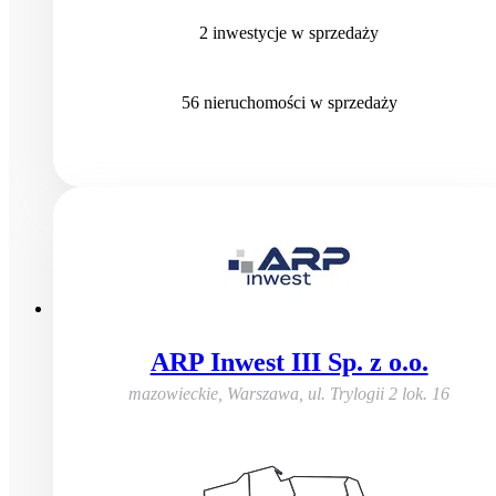
2
inwestycje
w sprzedaży
56
nieruchomości
w sprzedaży
ARP Inwest III Sp. z o.o.
mazowieckie, Warszawa
,
ul. Trylogii 2 lok. 16