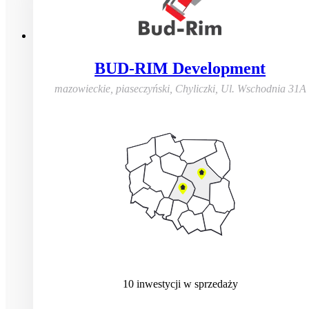
BUD-RIM Development
mazowieckie, piaseczyński, Chyliczki
,
Ul. Wschodnia 31A
10
inwestycji
w sprzedaży