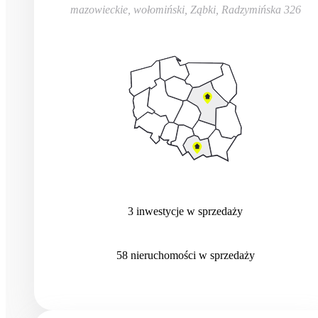
mazowieckie, wołomiński, Ząbki
,
Radzymińska 326
3
inwestycje
w sprzedaży
58
nieruchomości
w sprzedaży