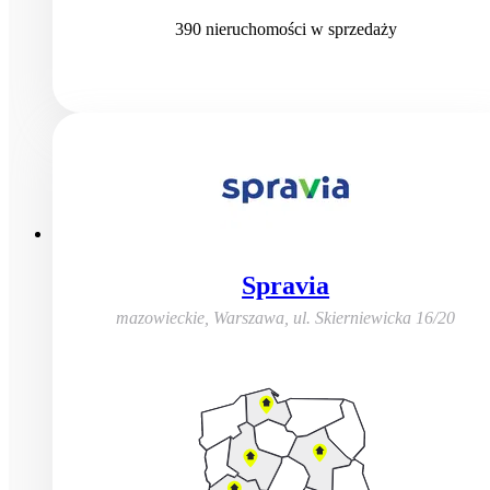
390
nieruchomości
w sprzedaży
Spravia
mazowieckie, Warszawa
,
ul. Skierniewicka 16/20