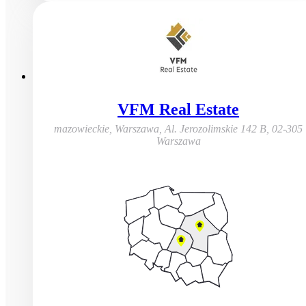
VFM Real Estate
mazowieckie, Warszawa
,
Al. Jerozolimskie 142 B, 02-305
Warszawa