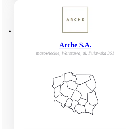
Arche S.A.
mazowieckie, Warszawa
,
ul. Puławska 361