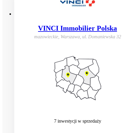
VINCI Immobilier Polska
mazowieckie, Warszawa
,
ul. Domaniewska 32
7
inwestycji
w sprzedaży