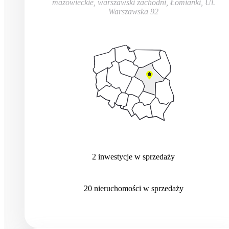
mazowieckie, warszawski zachodni, Łomianki
,
Ul.
Warszawska 92
2
inwestycje
w sprzedaży
20
nieruchomości
w sprzedaży