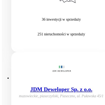
36
inwestycji
w sprzedaży
251
nieruchomości
w sprzedaży
JDM Deweloper Sp. z o.o.
mazowieckie, piaseczyński, Piaseczno
,
ul. Puławska 45/1