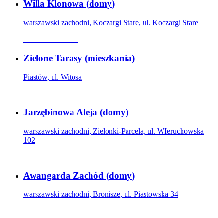
Willa Klonowa
(
domy
)
warszawski zachodni, Koczargi Stare, ul. Koczargi Stare
Oferta archiwalna
Zielone Tarasy
(
mieszkania
)
Piastów, ul. Witosa
Oferta archiwalna
Jarzębinowa Aleja
(
domy
)
warszawski zachodni, Zielonki-Parcela, ul. WIeruchowska
102
Oferta archiwalna
Awangarda Zachód
(
domy
)
warszawski zachodni, Bronisze, ul. Piastowska 34
Oferta archiwalna