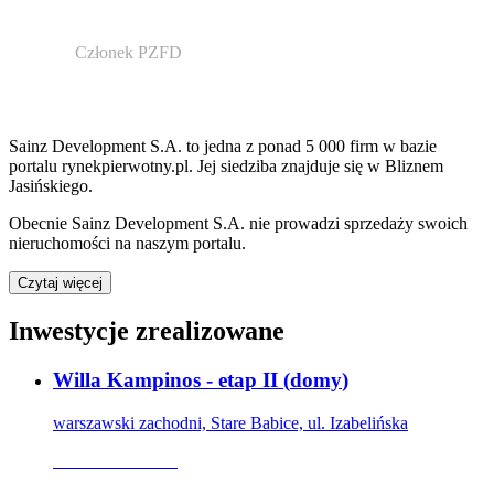
Członek PZFD
Sainz Development S.A.
to jedna z ponad
5 000
firm w bazie
portalu rynekpierwotny.pl
.
Jej siedziba znajduje się w Bliznem
Jasińskiego.
Obecnie
Sainz Development S.A.
nie prowadzi sprzedaży swoich
nieruchomości na naszym portalu.
Czytaj więcej
Inwestycje zrealizowane
Willa Kampinos - etap II
(
domy
)
warszawski zachodni, Stare Babice, ul. Izabelińska
Oferta archiwalna