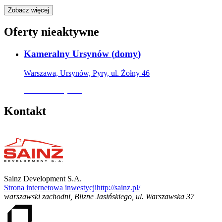
Zobacz więcej
Oferty nieaktywne
Kameralny Ursynów
(
domy
)
Warszawa, Ursynów, Pyry, ul. Żołny 46
Oferta nieaktywna
Kontakt
Sainz Development S.A.
Strona internetowa inwestycji
http://sainz.pl/
warszawski zachodni, Blizne Jasińskiego
,
ul. Warszawska 37