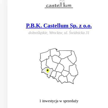
P.B.K. Castellum Sp. z o.o.
dolnośląskie, Wrocław
,
ul. Świdnicka 31
1
inwestycja
w sprzedaży