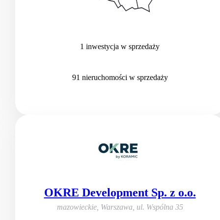
1
inwestycja
w sprzedaży
91
nieruchomości
w sprzedaży
OKRE Development Sp. z o.o.
mazowieckie, Warszawa
,
ul. Wspólna 35