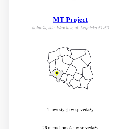
MT Project
dolnośląskie, Wrocław
,
ul. Legnicka 51-53
1
inwestycja
w sprzedaży
26
nieruchomości
w sprzedaży