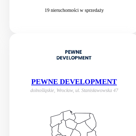
19
nieruchomości
w sprzedaży
PEWNE DEVELOPMENT
dolnośląskie, Wrocław
,
ul. Stanisławowska 47