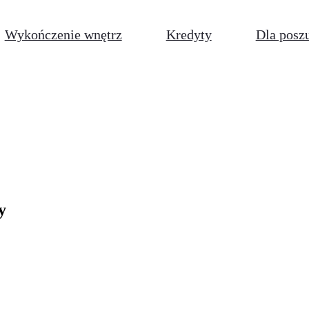
Wykończenie wnętrz
Kredyty
Dla posz
y