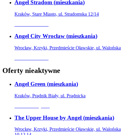
Angel Stradom
(
mieszkania
)
Kraków, Stare Miasto, ul. Stradomska 12/14
Oferta archiwalna
Angel City Wrocław
(
mieszkania
)
Wrocław, Krzyki, Przedmieście Oławskie, ul. Walońska
Oferta archiwalna
Oferty nieaktywne
Angel Green
(
mieszkania
)
Kraków, Prądnik Biały, ul. Prądnicka
Oferta nieaktywna
The Upper House by Angel
(
mieszkania
)
Wrocław, Krzyki, Przedmieście Oławskie, ul. Walońska
10,12,14