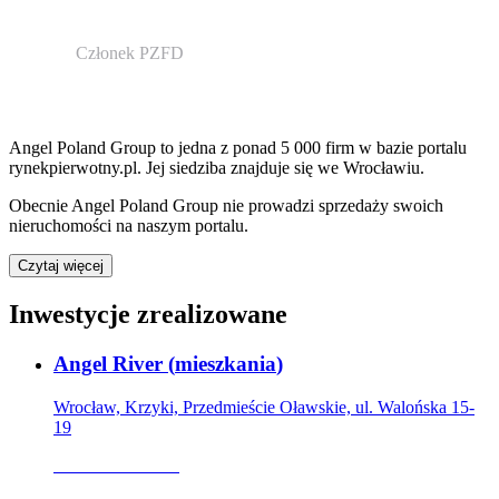
Członek PZFD
Angel Poland Group
to jedna z ponad
5 000
firm w bazie
portalu
rynekpierwotny.pl
.
Jej siedziba znajduje się we Wrocławiu.
Obecnie
Angel Poland Group
nie prowadzi sprzedaży swoich
nieruchomości na naszym portalu.
Czytaj więcej
Inwestycje zrealizowane
Angel River
(
mieszkania
)
Wrocław, Krzyki, Przedmieście Oławskie, ul. Walońska 15-
19
Oferta archiwalna