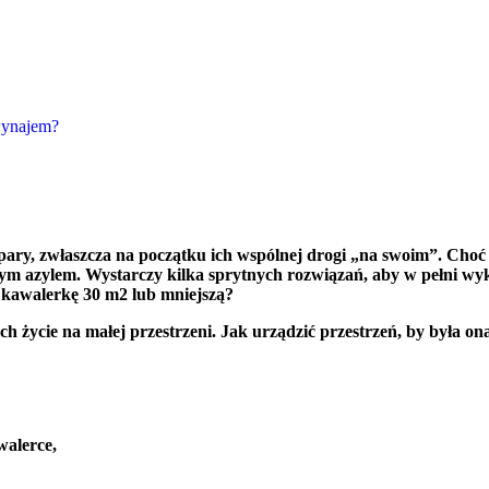
wynajem?
b pary, zwłaszcza na początku ich wspólnej drogi „na swoim”. Choć
m azylem. Wystarczy kilka sprytnych rozwiązań, aby w pełni wyk
ć kawalerkę 30 m2 lub mniejszą?
h życie na małej przestrzeni. Jak urządzić przestrzeń, by była on
walerce,