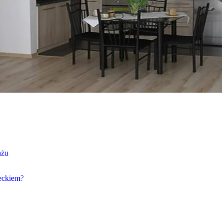
ażu
ieckiem?