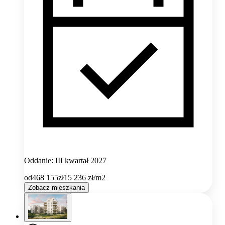
Oddanie: III kwartał 2027
od
468 155
zł
15 236
zł/m2
Zobacz mieszkania