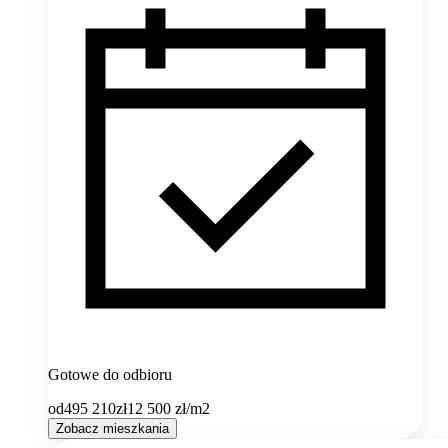
Gotowe do odbioru
od
495 210
zł
12 500
zł/m2
Zobacz mieszkania