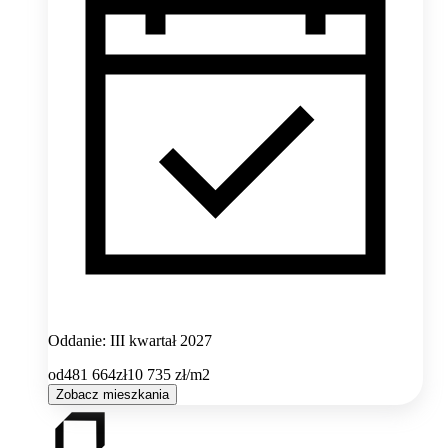
Oddanie: III kwartał 2027
od
481 664
zł
10 735
zł/m2
Zobacz mieszkania