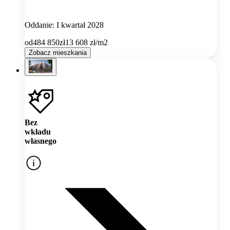
Oddanie: I kwartał 2028
od
484 850
zł
13 608
zł/m2
Zobacz mieszkania
Bez
wkładu
własnego