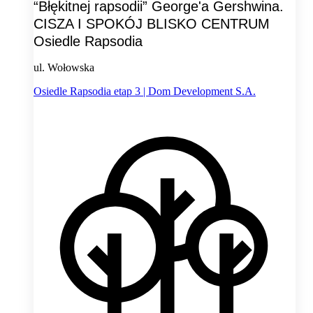
“Błękitnej rapsodii” George'a Gershwina.
CISZA I SPOKÓJ BLISKO CENTRUM
Osiedle Rapsodia
ul. Wołowska
Osiedle Rapsodia etap 3 | Dom Development S.A.