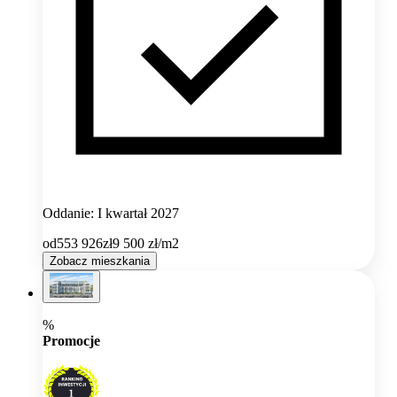
Oddanie: I kwartał 2027
od
553 926
zł
9 500
zł/m2
Zobacz mieszkania
%
Promocje