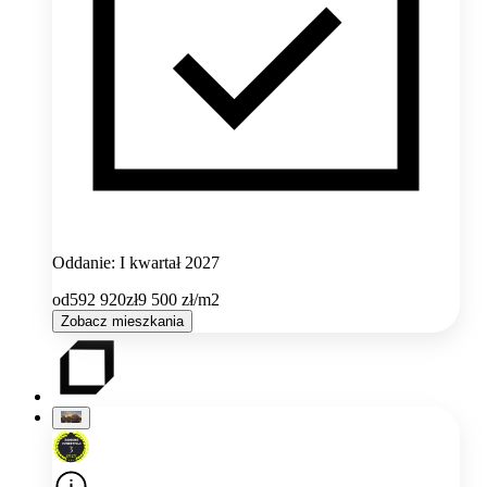
Oddanie: I kwartał 2027
od
592 920
zł
9 500
zł/m2
Zobacz mieszkania