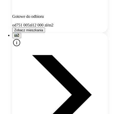
Gotowe do odbioru
od
751 005
zł
12 000
zł/m2
Zobacz mieszkania