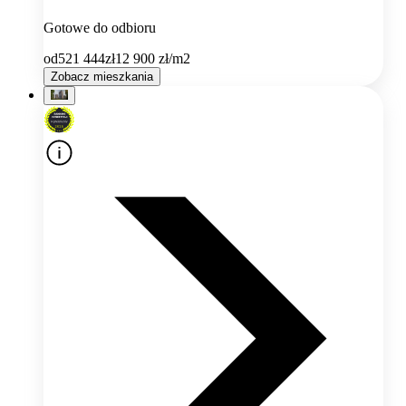
Gotowe do odbioru
od
521 444
zł
12 900
zł/m2
Zobacz mieszkania