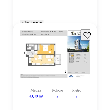
Zobacz więcej
Metraż
Pokoje
Piętro
43,48 m²
2
2