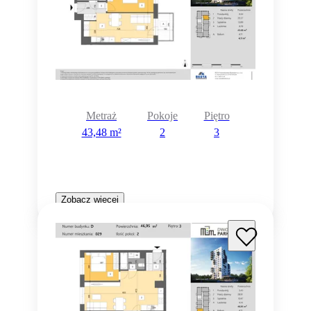
Metraż
Pokoje
Piętro
43,48 m²
2
3
Zobacz więcej