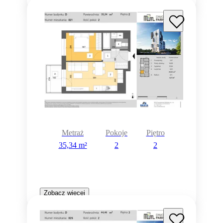
Metraż
Pokoje
Piętro
35,34 m²
2
2
Zobacz więcej