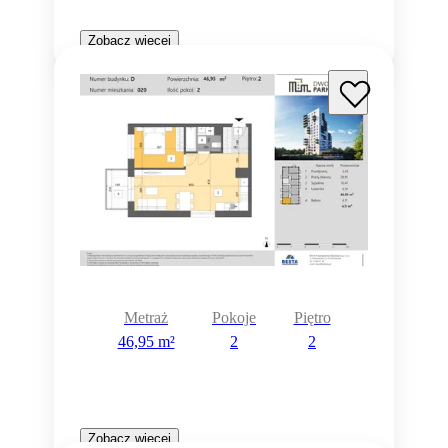
Zobacz więcej
Metraż
Pokoje
Piętro
46,95 m²
2
2
Zobacz więcej