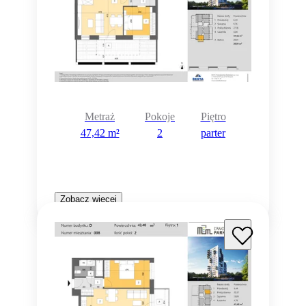
Metraż
Pokoje
Piętro
47,42 m²
2
parter
Zobacz więcej