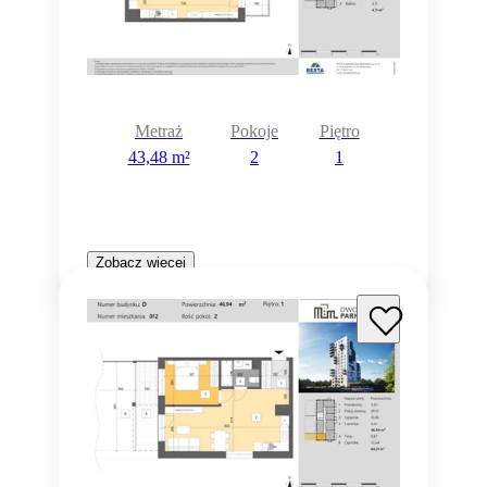
Metraż
Pokoje
Piętro
43,48 m²
2
1
Zobacz więcej