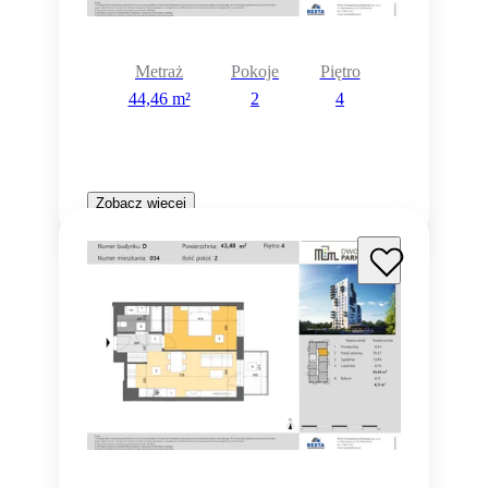
Metraż
Pokoje
Piętro
44,46 m²
2
4
Zobacz więcej