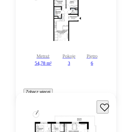
Metraż
Pokoje
Piętro
54,78 m²
3
6
Zobacz więcej