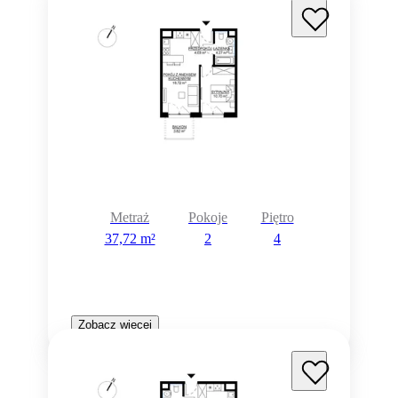
Metraż
Pokoje
Piętro
37,72 m²
2
4
Zobacz więcej