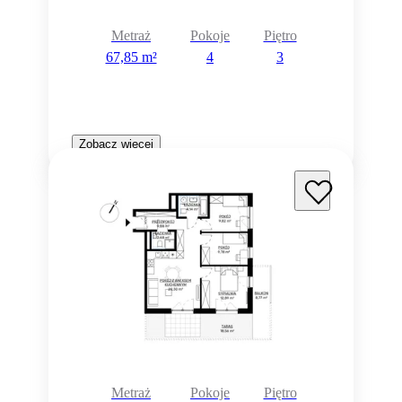
Metraż
Pokoje
Piętro
67,85 m²
4
3
Zobacz więcej
Metraż
Pokoje
Piętro