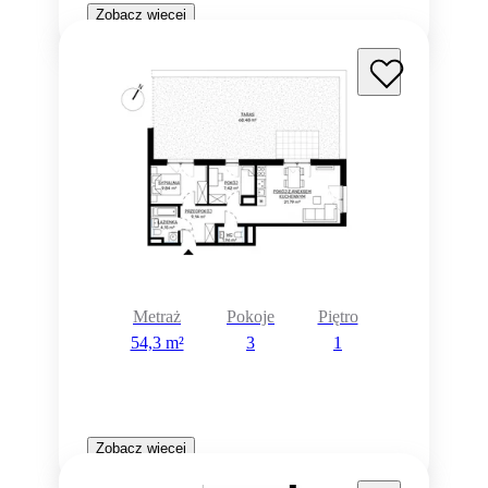
Zobacz więcej
Metraż
Pokoje
Piętro
54,3 m²
3
1
Zobacz więcej