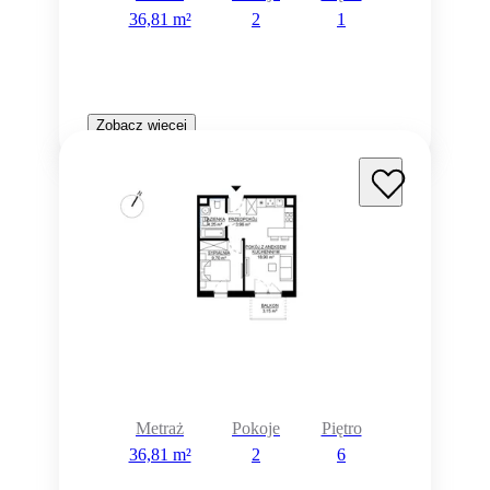
36,81 m²
2
1
Zobacz więcej
Metraż
Pokoje
Piętro
36,81 m²
2
6