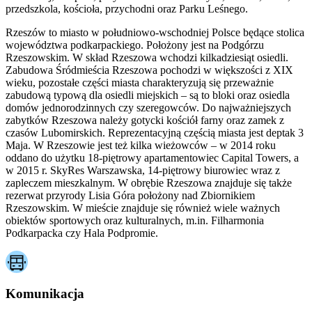
przedszkola, kościoła, przychodni oraz Parku Leśnego.
Rzeszów to miasto w południowo-wschodniej Polsce będące stolica
województwa podkarpackiego. Położony jest na Podgórzu
Rzeszowskim. W skład Rzeszowa wchodzi kilkadziesiąt osiedli.
Zabudowa Śródmieścia Rzeszowa pochodzi w większości z XIX
wieku, pozostałe części miasta charakteryzują się przeważnie
zabudową typową dla osiedli miejskich – są to bloki oraz osiedla
domów jednorodzinnych czy szeregowców. Do najważniejszych
zabytków Rzeszowa należy gotycki kościół farny oraz zamek z
czasów Lubomirskich. Reprezentacyjną częścią miasta jest deptak 3
Maja. W Rzeszowie jest też kilka wieżowców – w 2014 roku
oddano do użytku 18-piętrowy apartamentowiec Capital Towers, a
w 2015 r. SkyRes Warszawska, 14-piętrowy biurowiec wraz z
zapleczem mieszkalnym. W obrębie Rzeszowa znajduje się także
rezerwat przyrody Lisia Góra położony nad Zbiornikiem
Rzeszowskim. W mieście znajduje się również wiele ważnych
obiektów sportowych oraz kulturalnych, m.in. Filharmonia
Podkarpacka czy Hala Podpromie.
Komunikacja