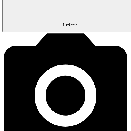
1
zdjęcie