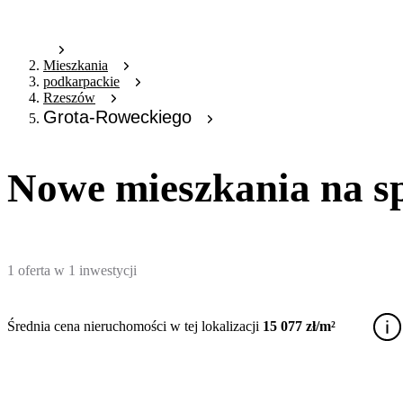
Mieszkania
podkarpackie
Rzeszów
Grota-Roweckiego
Nowe mieszkania na s
1
oferta
w
1
inwestycji
Średnia cena nieruchomości w tej lokalizacji
15 077 zł/m²