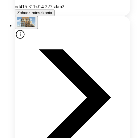
od
415 311
zł
14 227
zł/m2
Zobacz mieszkania