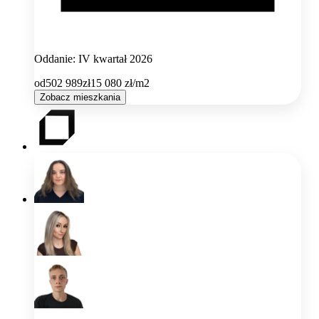
Oddanie: IV kwartał 2026
od
502 989
zł
15 080
zł/m2
Zobacz mieszkania