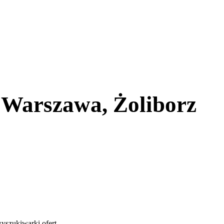
 Warszawa, Żoliborz
yszukiwarki ofert
.