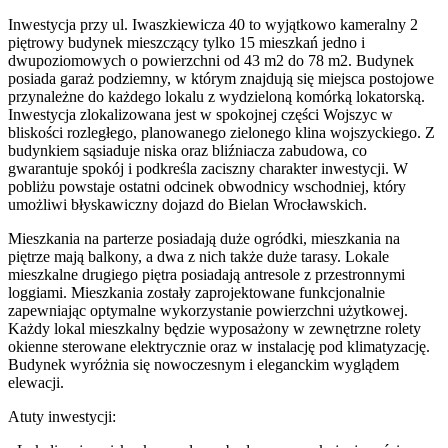
Inwestycja przy ul. Iwaszkiewicza 40 to wyjątkowo kameralny 2
piętrowy budynek mieszczący tylko 15 mieszkań jedno i
dwupoziomowych o powierzchni od 43 m2 do 78 m2. Budynek
posiada garaż podziemny, w którym znajdują się miejsca postojowe
przynależne do każdego lokalu z wydzieloną komórką lokatorską.
Inwestycja zlokalizowana jest w spokojnej części Wojszyc w
bliskości rozległego, planowanego zielonego klina wojszyckiego. Z
budynkiem sąsiaduje niska oraz bliźniacza zabudowa, co
gwarantuje spokój i podkreśla zaciszny charakter inwestycji. W
pobliżu powstaje ostatni odcinek obwodnicy wschodniej, który
umożliwi błyskawiczny dojazd do Bielan Wrocławskich.
Mieszkania na parterze posiadają duże ogródki, mieszkania na
piętrze mają balkony, a dwa z nich także duże tarasy. Lokale
mieszkalne drugiego piętra posiadają antresole z przestronnymi
loggiami. Mieszkania zostały zaprojektowane funkcjonalnie
zapewniając optymalne wykorzystanie powierzchni użytkowej.
Każdy lokal mieszkalny będzie wyposażony w zewnętrzne rolety
okienne sterowane elektrycznie oraz w instalację pod klimatyzację.
Budynek wyróżnia się nowoczesnym i eleganckim wyglądem
elewacji.
Atuty inwestycji: