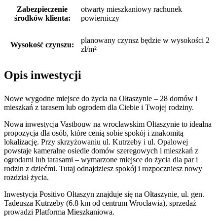
Zabezpieczenie
otwarty mieszkaniowy rachunek
środków klienta:
powierniczy
planowany czynsz będzie w wysokości 2
Wysokość czynszu:
zł/m²
Opis inwestycji
Nowe wygodne miejsce do życia na Ołtaszynie – 28 domów i
mieszkań z tarasem lub ogrodem dla Ciebie i Twojej rodziny.
Nowa inwestycja Vastbouw na wrocławskim Ołtaszynie to idealna
propozycja dla osób, które cenią sobie spokój i znakomitą
lokalizację. Przy skrzyżowaniu ul. Kutrzeby i ul. Opalowej
powstaje kameralne osiedle domów szeregowych i mieszkań z
ogrodami lub tarasami – wymarzone miejsce do życia dla par i
rodzin z dziećmi. Tutaj odnajdziesz spokój i rozpoczniesz nowy
rozdział życia.
Inwestycja Positivo Ołtaszyn znajduje się na Ołtaszynie, ul. gen.
Tadeusza Kutrzeby (6.8 km od centrum Wrocławia), sprzedaż
prowadzi Platforma Mieszkaniowa.