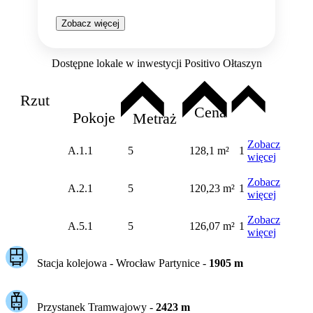
Zobacz więcej
Dostępne lokale w inwestycji Positivo Ołtaszyn
Rzut
Cena
Pokoje
Metraż
Zobacz
A.1.1
5
128,1 m²
1
więcej
Zobacz
A.2.1
5
120,23 m²
1
więcej
Zobacz
A.5.1
5
126,07 m²
1
więcej
Stacja kolejowa -
Wrocław Partynice
-
1905
m
Przystanek Tramwajowy
-
2423
m