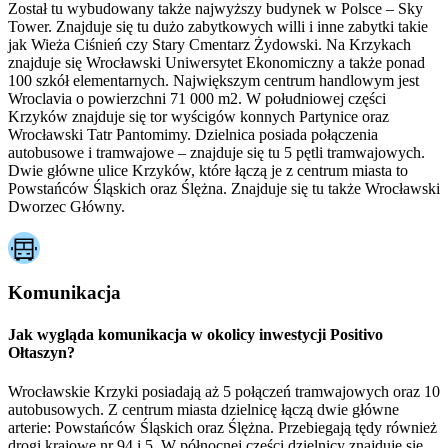
Został tu wybudowany także najwyższy budynek w Polsce – Sky
Tower. Znajduje się tu dużo zabytkowych willi i inne zabytki takie
jak Wieża Ciśnień czy Stary Cmentarz Żydowski. Na Krzykach
znajduje się Wrocławski Uniwersytet Ekonomiczny a także ponad
100 szkół elementarnych. Największym centrum handlowym jest
Wroclavia o powierzchni 71 000 m2. W południowej części
Krzyków znajduje się tor wyścigów konnych Partynice oraz
Wrocławski Tatr Pantomimy. Dzielnica posiada połączenia
autobusowe i tramwajowe – znajduje się tu 5 pętli tramwajowych.
Dwie główne ulice Krzyków, które łączą je z centrum miasta to
Powstańców Śląskich oraz Ślężna. Znajduje się tu także Wrocławski
Dworzec Główny.
Komunikacja
Jak wygląda komunikacja w okolicy inwestycji Positivo
Ołtaszyn?
Wrocławskie Krzyki posiadają aż 5 połączeń tramwajowych oraz 10
autobusowych. Z centrum miasta dzielnicę łączą dwie główne
arterie: Powstańców Śląskich oraz Ślężna. Przebiegają tędy również
drogi krajowe nr 94 i 5. W północnej części dzielnicy znajduję się