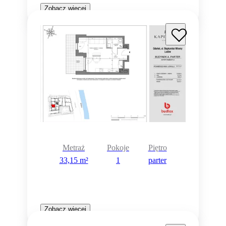
Zobacz więcej
Metraż
Pokoje
Piętro
33,15 m²
1
parter
Zobacz więcej