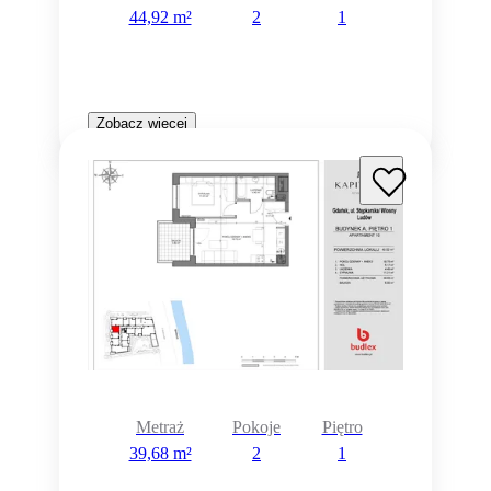
44,92 m²
2
1
Zobacz więcej
Metraż
Pokoje
Piętro
39,68 m²
2
1