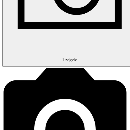
1
zdjęcie