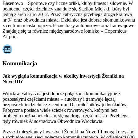
Basenowo – Sportowe czy liczne orliki, kluby fitness i siłownie. W
północnej części dzielnicy znajduje się Stadion Miejski, który był
jedną z aren Euro 2012. Przez Fabryczną przebiega droga krajowa
nr 94 oraz obwodnica miasta. Dzielnica jest dobrze skomunikowana
z centrum miasta poprzez liczne trasy autobusowe oraz tramwajowe.
Znajduję się tu również międzynarodowe lotnisko – Copernicus
Airport.
Komunikacja
Jak wygląda komunikacja w okolicy inwestycji Żerniki na
Novo III?
Wrocław Fabryczna jest dobrze połączona komunikacyjnie z
pozostałymi częściami miasta – autobusy i tramwaje łączą
bezpośrednio dzielnicę z centrum. Dla miłośników jednośladów,
Fabryczna posiada wiele ścieżek rowerowych, którymi bez
problemu można przedostać się na drugą część miasta. Przebiega
tędy również Autostradowa Obwodnica Wrocławia.
Przyszli mieszkańcy inwestycji Żerniki na Novo III mogą korzystać
z rozbudowanej sieci połączeń komunikacyjnych. W odległości 600