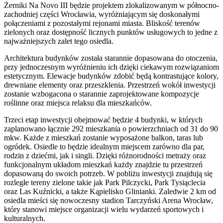
Żerniki Na Novo III będzie projektem zlokalizowanym w północno-
zachodniej części Wrocławia, wyróżniającym się doskonałymi
połączeniami z pozostałymi rejonami miasta. Bliskość terenów
zielonych oraz dostępność licznych punktów usługowych to jedne z
najważniejszych zalet tego osiedla.
Architektura budynków została starannie dopasowana do otoczenia,
przy jednoczesnym wyróżnieniu ich dzięki ciekawym rozwiązaniom
estetycznym. Elewacje budynków zdobić będą kontrastujące kolory,
drewniane elementy oraz przeszklenia. Przestrzeń wokół inwestycji
zostanie wzbogacona o starannie zaprojektowane kompozycje
roślinne oraz miejsca relaksu dla mieszkańców.
Trzeci etap inwestycji obejmować będzie 4 budynki, w których
zaplanowano łącznie 292 mieszkania o powierzchniach od 31 do 90
mkw. Każde z mieszkań zostanie wyposażone balkon, taras lub
ogródek. Osiedle to będzie idealnym miejscem zarówno dla par,
rodzin z dziećmi, jak i singli. Dzięki różnorodności metraży oraz
funkcjonalnym układom mieszkań każdy znajdzie tu przestrzeń
dopasowaną do swoich potrzeb. W pobliżu inwestycji znajdują się
rozległe tereny zielone takie jak Park Pilczycki, Park Tysiąclecia
oraz Las Kuźnicki, a także Kąpielisko Glinianki. Zaledwie 2 km od
osiedla mieści się nowoczesny stadion Tarczyński Arena Wrocław,
który stanowi miejsce organizacji wielu wydarzeń sportowych i
kulturalnych.