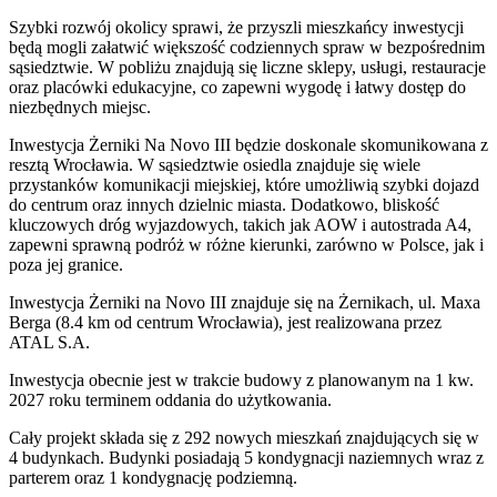
Szybki rozwój okolicy sprawi, że przyszli mieszkańcy inwestycji
będą mogli załatwić większość codziennych spraw w bezpośrednim
sąsiedztwie. W pobliżu znajdują się liczne sklepy, usługi, restauracje
oraz placówki edukacyjne, co zapewni wygodę i łatwy dostęp do
niezbędnych miejsc.
Inwestycja Żerniki Na Novo III będzie doskonale skomunikowana z
resztą Wrocławia. W sąsiedztwie osiedla znajduje się wiele
przystanków komunikacji miejskiej, które umożliwią szybki dojazd
do centrum oraz innych dzielnic miasta. Dodatkowo, bliskość
kluczowych dróg wyjazdowych, takich jak AOW i autostrada A4,
zapewni sprawną podróż w różne kierunki, zarówno w Polsce, jak i
poza jej granice.
Inwestycja Żerniki na Novo III znajduje się na Żernikach, ul. Maxa
Berga (8.4 km od centrum Wrocławia), jest realizowana przez
ATAL S.A.
Inwestycja obecnie jest w trakcie budowy z planowanym na 1 kw.
2027 roku terminem oddania do użytkowania.
Cały projekt składa się z 292 nowych mieszkań znajdujących się w
4 budynkach. Budynki posiadają 5 kondygnacji naziemnych wraz z
parterem oraz 1 kondygnację podziemną.