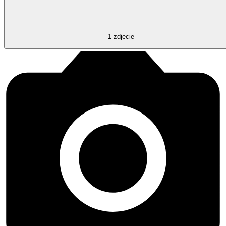
1
zdjęcie