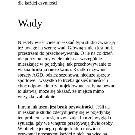
dla każdej czynności.
Wady
Niestety właściciele mieszkań typu studio zwracają
też uwagę na szereg wad. Główną z nich jest brak
przestrzeni do przechowywania. O ile na co dzień
nie potrzebujemy wiele miejsca, szczególnie
mieszkając w pojedynkę, tak przechowywanie to
ważna
funkcja mieszkania
. Rzadko używane
sprzęty AGD, odzież sezonowa, nieduże sprzęty
sportowe - wszystko to trzeba gdzieś umieścić i
choć odpowiednio zaprojektowane szafy na pewno
to ułatwią, może się okazać, że miejsca mimo
wszystko zabraknie.
Innym minusem jest
brak prywatności.
Jeśli na
mieszkanie studio zdecydujemy się w pojedynkę
ten problem sam się rozwiązuje. Inaczej wygląda
sytuacja, gdy we wnętrzu przebywają dwie osoby.
W obrębie jednego pokoju trudno mówić o
prywatnej przestrzeni każdej z nich, są więc na