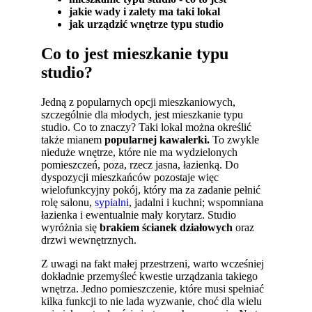
jakie wady i zalety ma taki lokal
jak urządzić wnętrze typu studio
Co to jest mieszkanie typu
studio?
Jedną z popularnych opcji mieszkaniowych,
szczególnie dla młodych, jest mieszkanie typu
studio. Co to znaczy? Taki lokal można określić
także mianem
popularnej kawalerki.
To zwykle
nieduże wnętrze, które nie ma wydzielonych
pomieszczeń, poza, rzecz jasna, łazienką. Do
dyspozycji mieszkańców pozostaje więc
wielofunkcyjny pokój, który ma za zadanie pełnić
rolę salonu,
sypialni
, jadalni i kuchni; wspomniana
łazienka i ewentualnie mały korytarz. Studio
wyróżnia się
brakiem ścianek działowych
oraz
drzwi wewnętrznych.
Z uwagi na fakt małej przestrzeni, warto wcześniej
dokładnie przemyśleć kwestie urządzania takiego
wnętrza. Jedno pomieszczenie, które musi spełniać
kilka funkcji to nie lada wyzwanie, choć dla wielu