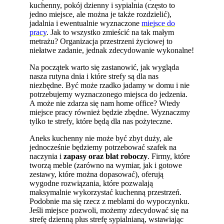
kuchenny, pokój dzienny i sypialnia (często to
jedno miejsce, ale można je także rozdzielić),
jadalnia i ewentualnie wyznaczone
miejsce do
pracy
. Jak to wszystko zmieścić na tak małym
metrażu? Organizacja przestrzeni życiowej to
niełatwe zadanie, jednak zdecydowanie wykonalne!
Na początek warto się zastanowić, jak wygląda
nasza rutyna dnia i które strefy są dla nas
niezbędne. Być może rzadko jadamy w domu i nie
potrzebujemy wyznaczonego miejsca do jedzenia.
A może nie zdarza się nam home office? Wtedy
miejsce pracy również będzie zbędne. Wyznaczmy
tylko te strefy, które będą dla nas pożyteczne.
Aneks kuchenny nie może być zbyt duży, ale
jednocześnie będziemy potrzebować szafek na
naczynia i
zapasy oraz blat roboczy
. Firmy, które
tworzą meble (zarówno na wymiar, jak i gotowe
zestawy, które można dopasować), oferują
wygodne rozwiązania, które pozwalają
maksymalnie wykorzystać kuchenną przestrzeń.
Podobnie ma się rzecz z meblami do wypoczynku.
Jeśli miejsce pozwoli, możemy zdecydować się na
strefę dzienną plus strefę sypialnianą, wstawiając