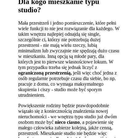
Dla kogo mieszkanie typu
studio?
Mała przestrzeń i jedno pomieszczenie, które pełni
wiele funkcji to nie jest rozwiązanie dla każdego. W
takim wnętrzu najlepiej odnajdą się single,
szczególnie ci, którzy nie potrzebują dużej
przestrzeni - nie mają wielu rzeczy, lubią
minimalizm lub zwyczajnie nie spędzają dużo czasu
w mieszkaniu. Inną opcją są młode pary, dla
których jest to pierwsze własnościowe lokum. W
tym przypadku trzeba się jednak liczyć z
ograniczoną przestrzenią,
jeśli więc choć jedna z
osób regularnie potrzebuje czasu dla siebie, bo np.
pracuje z domu, co wymaga maksymalnego
skupienia i ciszy - studio może być sporym
utrudnieniem.
Powiększenie rodziny będzie prawdopodobnie
wiązało się z koniecznością znalezienia nowej
nieruchomości - we wnętrzu typu studio już dwóm
osobom może być
nieco ciasno
, a pojawienie się
małego człowieka zabierze kolejną, jakże cenną,
przestrzeń. Mieszkanie studio nie będzie więc