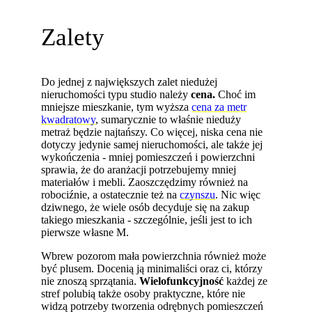
Zalety
Do jednej z największych zalet niedużej
nieruchomości typu studio należy
cena.
Choć im
mniejsze mieszkanie, tym wyższa
cena za metr
kwadratowy
, sumarycznie to właśnie nieduży
metraż będzie najtańszy. Co więcej, niska cena nie
dotyczy jedynie samej nieruchomości, ale także jej
wykończenia - mniej pomieszczeń i powierzchni
sprawia, że do aranżacji potrzebujemy mniej
materiałów i mebli. Zaoszczędzimy również na
robociźnie, a ostatecznie też na
czynszu
. Nic więc
dziwnego, że wiele osób decyduje się na zakup
takiego mieszkania - szczególnie, jeśli jest to ich
pierwsze własne M.
Wbrew pozorom mała powierzchnia również może
być plusem. Docenią ją minimaliści oraz ci, którzy
nie znoszą sprzątania.
Wielofunkcyjność
każdej ze
stref polubią także osoby praktyczne, które nie
widzą potrzeby tworzenia odrębnych pomieszczeń