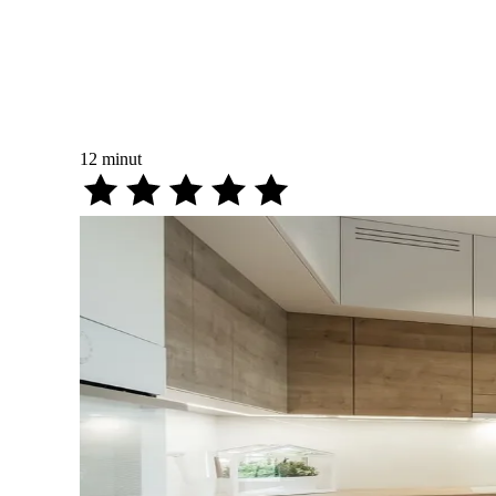
12
minut