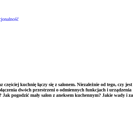
cjonalność
zęściej kuchnię łączy się z salonem. Niezależnie od tego, czy je
czenia dwóch przestrzeni o odmiennych funkcjach i urządzenia ic
? Jak pogodzić mały salon z aneksem kuchennym? Jakie wady i z