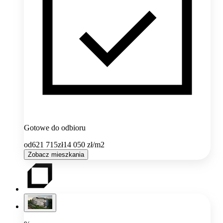
Gotowe do odbioru
od
621 715
zł
14 050
zł/m2
Zobacz mieszkania