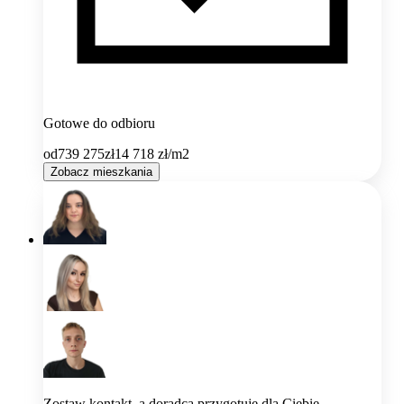
Gotowe do odbioru
od
739 275
zł
14 718
zł/m2
Zobacz mieszkania
Zostaw kontakt, a doradca przygotuje dla Ciebie