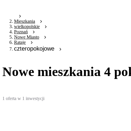
Mieszkania
wielkopolskie
Poznań
Nowe Miasto
Rataje
czteropokojowe
Nowe mieszkania 4 po
1
oferta
w
1
inwestycji