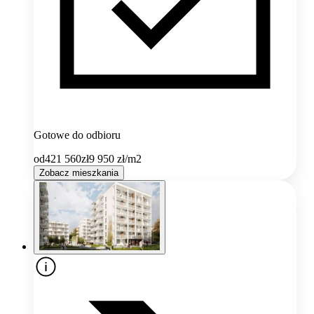
Gotowe do odbioru
od
421 560
zł
9 950
zł/m2
Zobacz mieszkania