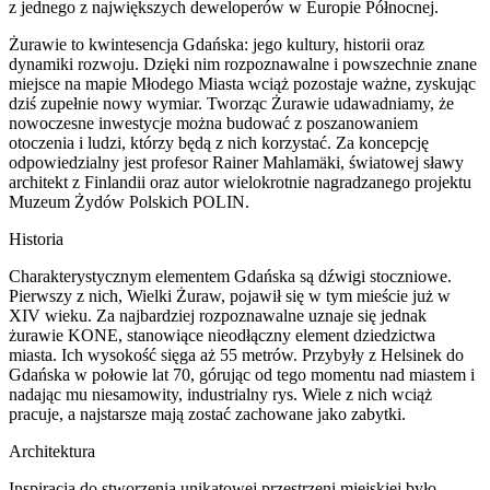
z jednego z największych deweloperów w Europie Północnej.
Żurawie to kwintesencja Gdańska: jego kultury, historii oraz
dynamiki rozwoju. Dzięki nim rozpoznawalne i powszechnie znane
miejsce na mapie Młodego Miasta wciąż pozostaje ważne, zyskując
dziś zupełnie nowy wymiar. Tworząc Żurawie udawadniamy, że
nowoczesne inwestycje można budować z poszanowaniem
otoczenia i ludzi, którzy będą z nich korzystać. Za koncepcję
odpowiedzialny jest profesor Rainer Mahlamäki, światowej sławy
architekt z Finlandii oraz autor wielokrotnie nagradzanego projektu
Muzeum Żydów Polskich POLIN.
Historia
Charakterystycznym elementem Gdańska są dźwigi stoczniowe.
Pierwszy z nich, Wielki Żuraw, pojawił się w tym mieście już w
XIV wieku. Za najbardziej rozpoznawalne uznaje się jednak
żurawie KONE, stanowiące nieodłączny element dziedzictwa
miasta. Ich wysokość sięga aż 55 metrów. Przybyły z Helsinek do
Gdańska w połowie lat 70, górując od tego momentu nad miastem i
nadając mu niesamowity, industrialny rys. Wiele z nich wciąż
pracuje, a najstarsze mają zostać zachowane jako zabytki.
Architektura
Inspiracją do stworzenia unikatowej przestrzeni miejskiej było