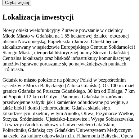
Czytaj więcej
Lokalizacja inwestycji
Nowy obiekt wielofunkcyjny Żurawie powstanie w dzielnicy
Młode Miasto w Gdańsku na 1,55 hektarowej działce, otoczonej
ulicami Nowomiejską, Popiełuszki i Jaracza. Obiekt będzie
zlokalizowany w sąsiedztwie Europejskiego Centrum Solidarności i
Starego Miasta, nieopodal historycznej bramy Stoczni Gdańskiej.
Centralna lokalizacja oraz bliskość infrastruktury komunikacyjnej
umożliwi sprawne poruszanie się po najważniejszych punktach
Trójmiasta.
Gdańsk to miasto położone na północy Polski w bezpośrednim
sąsiedztwie Morza Bałtyckiego (Zatoka Gdańska). Ok 100 m. dzieli
granice Gdańska od Pruszcza Gdańskiego, 30 km od Elbląga, 7 km
od Sopotu i 12 km od Gdyni. Panorama Gdańska to zarówno
przedwojenne zabytki jak i kamienice odbudowane po wojnie, a
także bloki i domki jednorodzinne. Gdańsk składa się z
kilkudziesięciu dzielnic, w tym Aniołki, Oliwa, Przymorze Wielkie,
Strzyża, Śródmieście, Ujeścisko-Łostowice i Wyspa Sobieszewska.
To ważny ośrodek naukowy z Uniwersytetem Gdańskim,
Politechniką Gdańską czy Gdańskim Uniwersytetem Medycznym
na czele. Za kulturę odpowiada m.in. Filharmonia Bałtycka, Opera