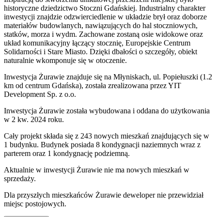
historyczne dziedzictwo Stoczni Gdańskiej. Industrialny charakter
inwestycji znajdzie odzwierciedlenie w układzie brył oraz doborze
materiałów budowlanych, nawiązujących do hal stoczniowych,
statków, morza i wydm. Zachowane zostaną osie widokowe oraz
układ komunikacyjny łączący stocznię, Europejskie Centrum
Solidarności i Stare Miasto. Dzięki dbałości o szczegóły, obiekt
naturalnie wkomponuje się w otoczenie.
Inwestycja Żurawie znajduje się na Młyniskach, ul. Popiełuszki (1.2
km od centrum Gdańska), została zrealizowana przez YIT
Development Sp. z o.o.
Inwestycja Żurawie została wybudowana i oddana do użytkowania
w 2 kw. 2024 roku.
Cały projekt składa się z 243 nowych mieszkań znajdujących się w
1 budynku. Budynek posiada 8 kondygnacji naziemnych wraz z
parterem oraz 1 kondygnację podziemną.
Aktualnie w inwestycji
Żurawie
nie ma nowych mieszkań w
sprzedaży.
Dla przyszłych mieszkańców
Żurawie
deweloper nie przewidział
miejsc postojowych.