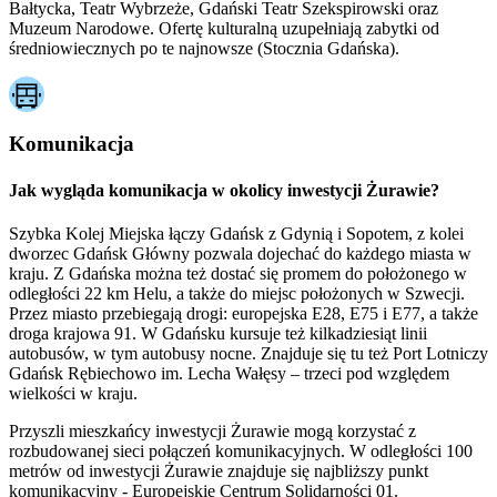
Bałtycka, Teatr Wybrzeże, Gdański Teatr Szekspirowski oraz
Muzeum Narodowe. Ofertę kulturalną uzupełniają zabytki od
średniowiecznych po te najnowsze (Stocznia Gdańska).
Komunikacja
Jak wygląda komunikacja w okolicy inwestycji Żurawie?
Szybka Kolej Miejska łączy Gdańsk z Gdynią i Sopotem, z kolei
dworzec Gdańsk Główny pozwala dojechać do każdego miasta w
kraju. Z Gdańska można też dostać się promem do położonego w
odległości 22 km Helu, a także do miejsc położonych w Szwecji.
Przez miasto przebiegają drogi: europejska E28, E75 i E77, a także
droga krajowa 91. W Gdańsku kursuje też kilkadziesiąt linii
autobusów, w tym autobusy nocne. Znajduje się tu też Port Lotniczy
Gdańsk Rębiechowo im. Lecha Wałęsy – trzeci pod względem
wielkości w kraju.
Przyszli mieszkańcy inwestycji Żurawie mogą korzystać z
rozbudowanej sieci połączeń komunikacyjnych. W odległości 100
metrów od inwestycji Żurawie znajduje się najbliższy punkt
komunikacyjny - Europejskie Centrum Solidarności 01.