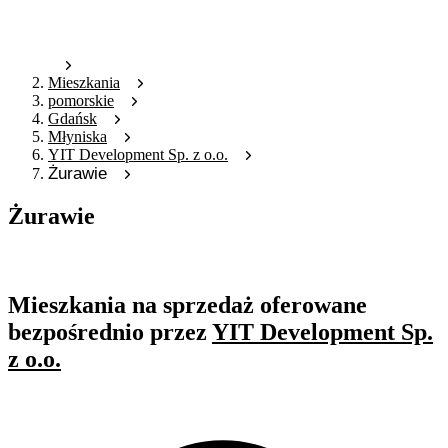
Mieszkania
pomorskie
Gdańsk
Młyniska
YIT Development Sp. z o.o.
Żurawie
Żurawie
Oferta archiwalna
Mieszkania na sprzedaż oferowane
bezpośrednio przez
YIT Development Sp.
z o.o.