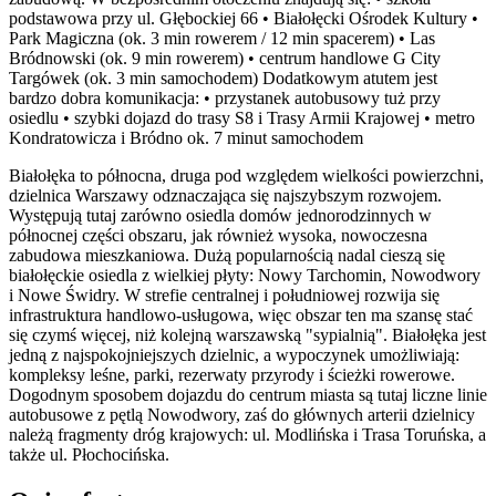
podstawowa przy ul. Głębockiej 66 • Białołęcki Ośrodek Kultury •
Park Magiczna (ok. 3 min rowerem / 12 min spacerem) • Las
Bródnowski (ok. 9 min rowerem) • centrum handlowe G City
Targówek (ok. 3 min samochodem) Dodatkowym atutem jest
bardzo dobra komunikacja: • przystanek autobusowy tuż przy
osiedlu • szybki dojazd do trasy S8 i Trasy Armii Krajowej • metro
Kondratowicza i Bródno ok. 7 minut samochodem
Białołęka to północna, druga pod względem wielkości powierzchni,
dzielnica Warszawy odznaczająca się najszybszym rozwojem.
Występują tutaj zarówno osiedla domów jednorodzinnych w
północnej części obszaru, jak również wysoka, nowoczesna
zabudowa mieszkaniowa. Dużą popularnością nadal cieszą się
białołęckie osiedla z wielkiej płyty: Nowy Tarchomin, Nowodwory
i Nowe Świdry. W strefie centralnej i południowej rozwija się
infrastruktura handlowo-usługowa, więc obszar ten ma szansę stać
się czymś więcej, niż kolejną warszawską "sypialnią". Białołęka jest
jedną z najspokojniejszych dzielnic, a wypoczynek umożliwiają:
kompleksy leśne, parki, rezerwaty przyrody i ścieżki rowerowe.
Dogodnym sposobem dojazdu do centrum miasta są tutaj liczne linie
autobusowe z pętlą Nowodwory, zaś do głównych arterii dzielnicy
należą fragmenty dróg krajowych: ul. Modlińska i Trasa Toruńska, a
także ul. Płochocińska.