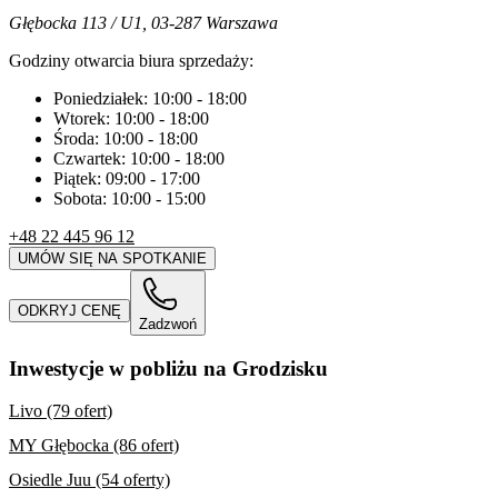
Głębocka 113 / U1, 03-287 Warszawa
Godziny otwarcia biura sprzedaży:
Poniedziałek:
10:00
-
18:00
Wtorek:
10:00
-
18:00
Środa:
10:00
-
18:00
Czwartek:
10:00
-
18:00
Piątek:
09:00
-
17:00
Sobota:
10:00
-
15:00
+48 22 445 96 12
UMÓW SIĘ NA SPOTKANIE
ODKRYJ CENĘ
Zadzwoń
Inwestycje w pobliżu na Grodzisku
Livo (79 ofert)
MY Głębocka (86 ofert)
Osiedle Juu (54 oferty)