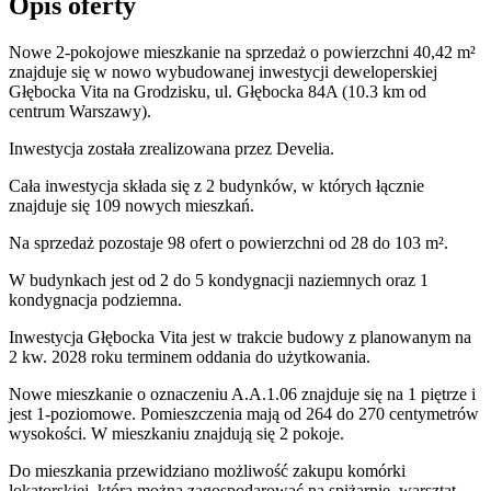
Opis oferty
Nowe 2-pokojowe mieszkanie na sprzedaż o powierzchni 40,42 m²
znajduje się w nowo
wybudowanej
inwestycji deweloperskiej
Głębocka Vita
na Grodzisku
,
ul. Głębocka
84A
(10.3 km od
centrum Warszawy).
Inwestycja
została zrealizowana
przez
Develia.
Cała inwestycja składa się z
2
budynków
,
w których
łącznie
znajduje się 109 nowych mieszkań.
Na sprzedaż pozostaje 98 ofert o powierzchni od 28 do 103 m².
W budynkach jest od 2 do 5 kondygnacji naziemnych
oraz 1
kondygnacja podziemna.
Inwestycja Głębocka Vita jest w trakcie budowy z planowanym na
2 kw. 2028 roku terminem oddania do użytkowania
.
Nowe mieszkanie
o oznaczeniu
A.A.1.06
znajduje się na 1 piętrze
i
jest
1
-poziomow
e
. Pomieszczenia mają
od 264 do 270
centymetrów
wysokości. W
mieszkaniu
znajdują
się
2
pokoje
.
Do
mieszkania
przewidziano możliwość zakupu komórki
lokatorskiej
, którą można zagospodarować na spiżarnię, warsztat