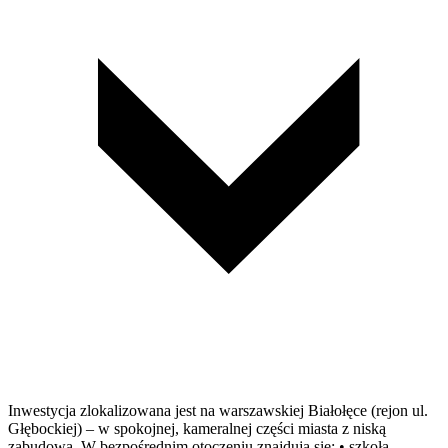
Inwestycja zlokalizowana jest na warszawskiej Białołęce (rejon ul.
Głębockiej) – w spokojnej, kameralnej części miasta z niską
zabudową. W bezpośrednim otoczeniu znajdują się: • szkoła