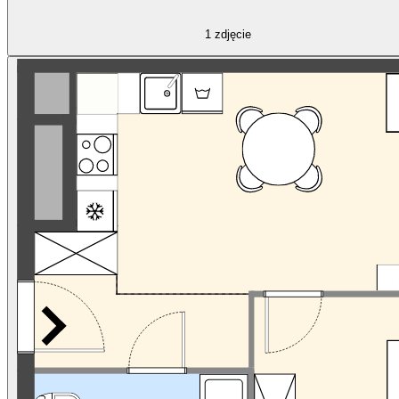
1
zdjęcie