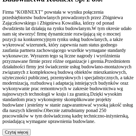
Firma “KOBNEXT” powstała w wyniku połączenia
przedsiębiorstw budowlanych prowadzonych przez Zbigniewa
Zajączkowskiego i Zbigniewa Kowalika, którzy od ponad
dwudziestu lat działają na rynku budowlanym.W tym okresie udało
nam się stworzyć firmę dynamicznie rozwijającą się o mocnej
pozycji na konkurencyjnym rynku usług budowlanych, a także
wykreować wizerunek, który zapewnia nam status godnego
zaufania partnera zachowującego wszelkie wymagane standardy
wykonawcze. Wyrazem tego są liczne nagrody i wyróżnienia
przyznawane firmie przez różne organizacje i gremia.Przedmiotem
działalności firmy jest świadczenie usług budowlano-montażowych
związanych z kompleksową budową obiektów mieszkaniowych,
użyteczności publicznej, przemysłowych i specjalistycznych, a także
modernizacją, rozbudową i adaptacją istniejących budynków oraz
wykonywanie prac remontowych w zakresie budownictwa wg
najnowszych technologii w kraju i za granicą.Dzięki wysokim
standardom pracy wykonujemy skomplikowane projekty
budowlane i jesteśmy w stanie zagwarantować wysoką jakość usług
dla naszych klientów.Obecnie zatrudniamy ponad 250
pracowników w tym doświadczoną kadrę techniczno-inżynierską,
posiadającą wymagane uprawnienia budowlane.
Czytaj więcej