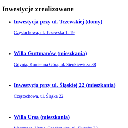
Inwestycje zrealizowane
Inwestycja przy ul. Tczewskiej
(
domy
)
Częstochowa, ul. Tczewska 1- 19
Oferta archiwalna
Willa Guttmanów
(
mieszkania
)
Gdynia, Kamienna Góra, ul. Sienkiewicza 38
Oferta archiwalna
Inwestycja przy ul. Śląskiej 22
(
mieszkania
)
Częstochowa, ul. Śląska 22
Oferta archiwalna
Willa Ursa
(
mieszkania
)