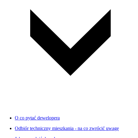
O co pytać dewelopera
Odbiór techniczny mieszkania - na co zwrócić uwagę