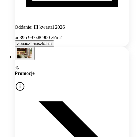
Oddanie: III kwartał 2026
od
395 997
zł
8 900
zł/m2
Zobacz mieszkania
%
Promocje