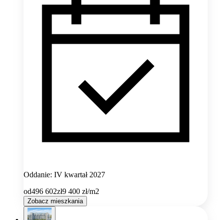
Oddanie: IV kwartał 2027
od
496 602
zł
9 400
zł/m2
Zobacz mieszkania