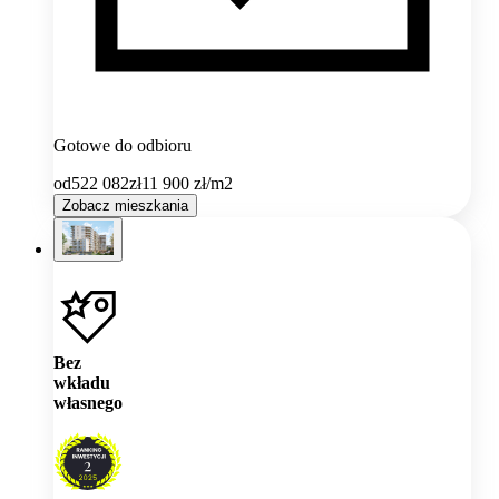
Gotowe do odbioru
od
522 082
zł
11 900
zł/m2
Zobacz mieszkania
Bez
wkładu
własnego