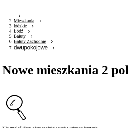
Mieszkania
łódzkie
Łódź
Bałuty
Bałuty Zachodnie
dwupokojowe
Nowe mieszkania 2 po