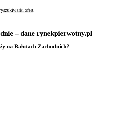
yszukiwarki ofert
.
nie – dane rynekpierwotny.pl
aży na Bałutach Zachodnich?