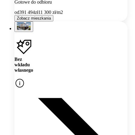
Gotowe do odbioru
od
391 494
zł
11 300
zł/m2
Zobacz mieszkania
Bez
wkładu
własnego