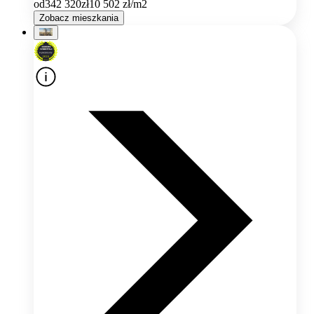
od
342 320
zł
10 502
zł/m2
Zobacz mieszkania