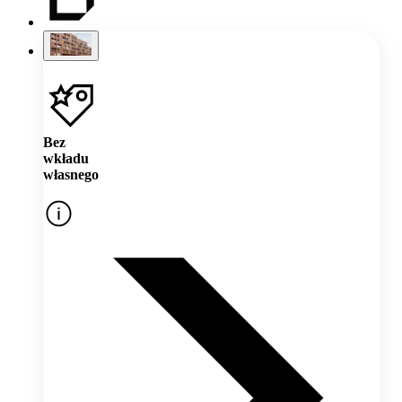
Bez
wkładu
własnego