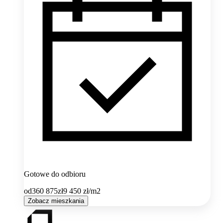
Gotowe do odbioru
od
360 875
zł
9 450
zł/m2
Zobacz mieszkania