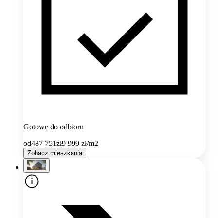
Gotowe do odbioru
od
487 751
zł
9 999
zł/m2
Zobacz mieszkania