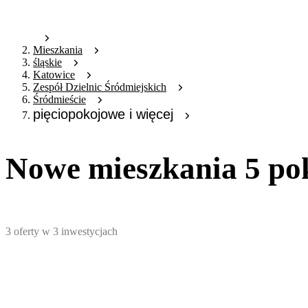
Mieszkania
śląskie
Katowice
Zespół Dzielnic Śródmiejskich
Śródmieście
pięciopokojowe i więcej
Nowe mieszkania 5 po
3
oferty
w
3
inwestycjach