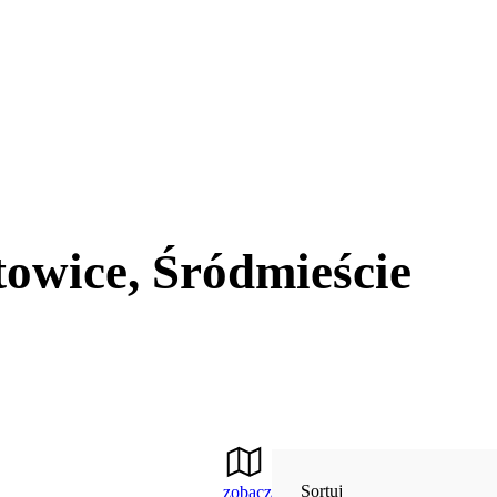
owice, Śródmieście
Sortuj
zobacz