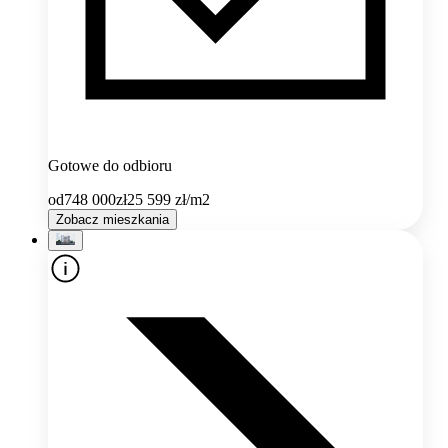
Gotowe do odbioru
od
748 000
zł
25 599
zł/m2
Zobacz mieszkania