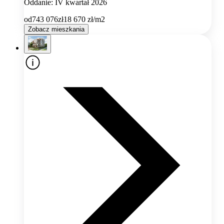
Oddanie: IV kwartał 2026
od
743 076
zł
18 670
zł/m2
Zobacz mieszkania