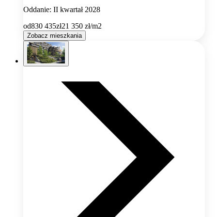
Oddanie: II kwartał 2028
od
830 435
zł
21 350
zł/m2
Zobacz mieszkania