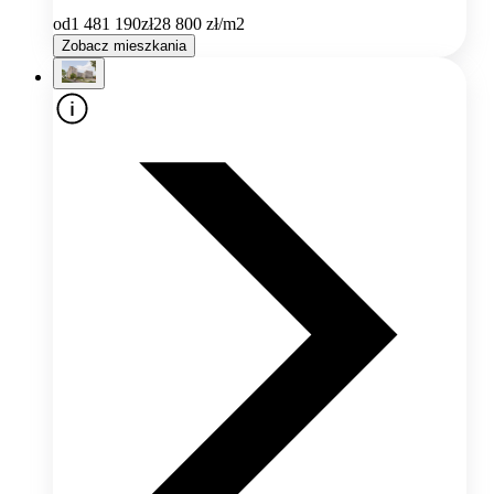
od
1 481 190
zł
28 800
zł/m2
Zobacz mieszkania