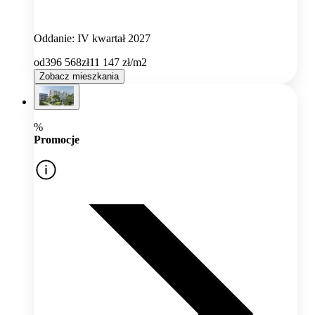
Oddanie: IV kwartał 2027
od
396 568
zł
11 147
zł/m2
Zobacz mieszkania
%
Promocje