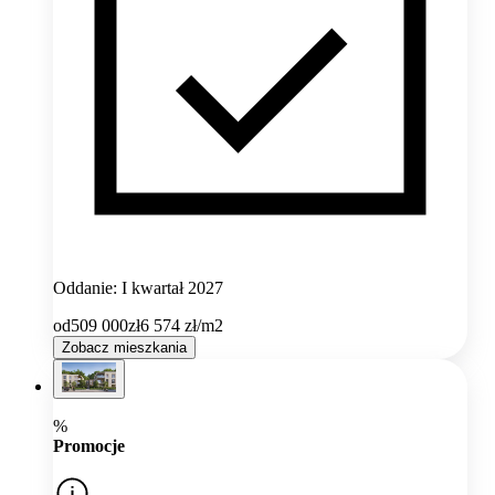
Oddanie: I kwartał 2027
od
509 000
zł
6 574
zł/m2
Zobacz mieszkania
%
Promocje