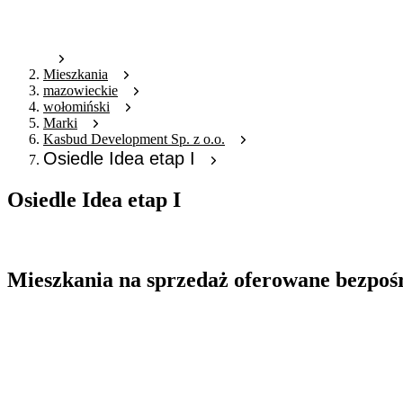
Mieszkania
mazowieckie
wołomiński
Marki
Kasbud Development Sp. z o.o.
Osiedle Idea etap I
Osiedle Idea etap I
Oferta nieaktywna
Mieszkania na sprzedaż oferowane bezpoś