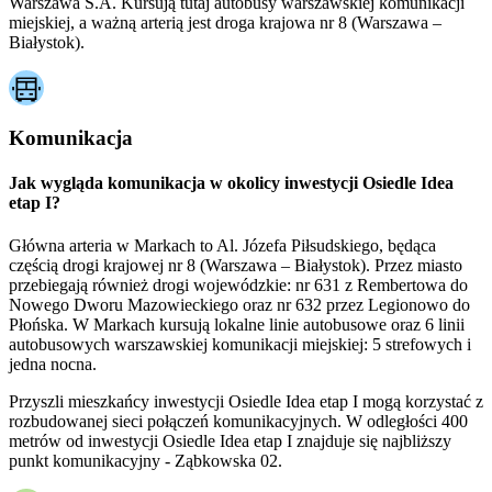
Warszawa S.A. Kursują tutaj autobusy warszawskiej komunikacji
miejskiej, a ważną arterią jest droga krajowa nr 8 (Warszawa –
Białystok).
Komunikacja
Jak wygląda komunikacja w okolicy inwestycji Osiedle Idea
etap I?
Główna arteria w Markach to Al. Józefa Piłsudskiego, będąca
częścią drogi krajowej nr 8 (Warszawa – Białystok). Przez miasto
przebiegają również drogi wojewódzkie: nr 631 z Rembertowa do
Nowego Dworu Mazowieckiego oraz nr 632 przez Legionowo do
Płońska. W Markach kursują lokalne linie autobusowe oraz 6 linii
autobusowych warszawskiej komunikacji miejskiej: 5 strefowych i
jedna nocna.
Przyszli mieszkańcy inwestycji Osiedle Idea etap I mogą korzystać z
rozbudowanej sieci połączeń komunikacyjnych. W odległości 400
metrów od inwestycji Osiedle Idea etap I znajduje się najbliższy
punkt komunikacyjny - Ząbkowska 02.