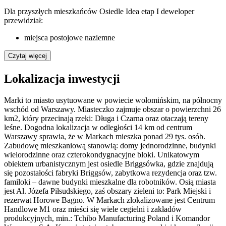
Dla przyszłych mieszkańców Osiedle Idea etap I deweloper
przewidział:
miejsca postojowe naziemne
Czytaj więcej
Lokalizacja inwestycji
Marki to miasto usytuowane w powiecie wołomińskim, na północny
wschód od Warszawy. Miasteczko zajmuje obszar o powierzchni 26
km2, który przecinają rzeki: Długa i Czarna oraz otaczają tereny
leśne. Dogodna lokalizacja w odległości 14 km od centrum
Warszawy sprawia, że w Markach mieszka ponad 29 tys. osób.
Zabudowę mieszkaniową stanowią: domy jednorodzinne, budynki
wielorodzinne oraz czterokondygnacyjne bloki. Unikatowym
obiektem urbanistycznym jest osiedle Briggsówka, gdzie znajdują
się pozostałości fabryki Briggsów, zabytkowa rezydencja oraz tzw.
familoki – dawne budynki mieszkalne dla robotników. Osią miasta
jest Al. Józefa Piłsudskiego, zaś obszary zieleni to: Park Miejski i
rezerwat Horowe Bagno. W Markach zlokalizowane jest Centrum
Handlowe M1 oraz mieści się wiele cegielni i zakładów
produkcyjnych, min.: Tchibo Manufacturing Poland i Komandor