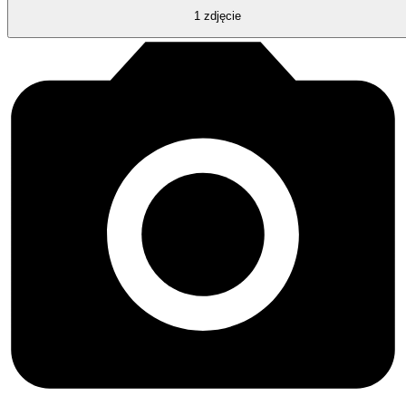
1
zdjęcie