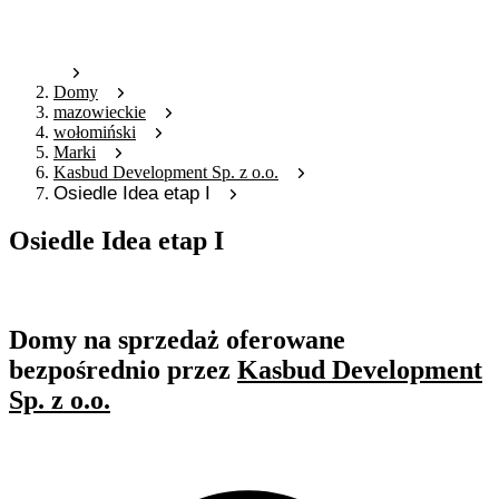
Domy
mazowieckie
wołomiński
Marki
Kasbud Development Sp. z o.o.
Osiedle Idea etap I
Osiedle Idea etap I
Oferta nieaktywna
Domy na sprzedaż oferowane
bezpośrednio przez
Kasbud Development
Sp. z o.o.