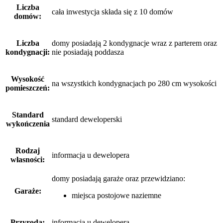
Liczba
cała inwestycja składa się z 10 domów
domów:
Liczba
domy posiadają 2 kondygnacje wraz z parterem oraz
kondygnacji:
nie posiadają poddasza
Wysokość
na wszystkich kondygnacjach po 280 cm wysokości
pomieszczeń:
Standard
standard deweloperski
wykończenia
Rodzaj
informacja u dewelopera
własności:
domy posiadają garaże
oraz
przewidziano:
Garaże:
miejsca postojowe naziemne
Przyroda:
informacja u dewelopera