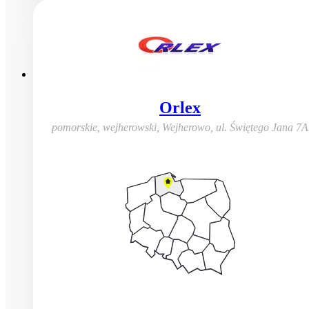
Orlex
pomorskie, wejherowski, Wejherowo
,
ul. Świętego Jana 7A