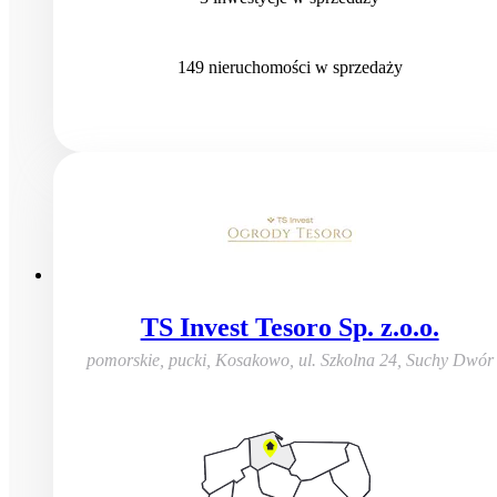
149
nieruchomości
w sprzedaży
TS Invest Tesoro Sp. z.o.o.
pomorskie, pucki, Kosakowo
,
ul. Szkolna 24, Suchy Dwór