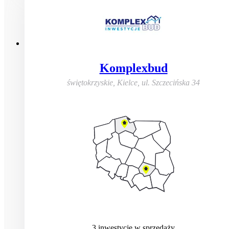
Komplexbud
świętokrzyskie, Kielce
,
ul. Szczecińska 34
3
inwestycje
w sprzedaży