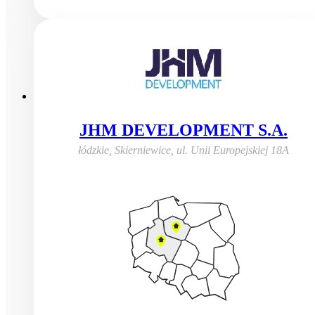
JHM DEVELOPMENT S.A.
łódzkie, Skierniewice
,
ul. Unii Europejskiej 18A