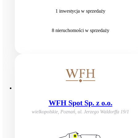
1
inwestycja
w sprzedaży
8
nieruchomości
w sprzedaży
WFH Spot Sp. z o.o.
wielkopolskie, Poznań
,
ul. Jerzego Waldorffa 19/1