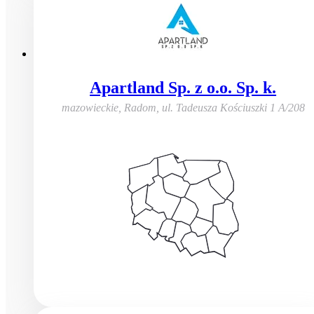
Apartland Sp. z o.o. Sp. k.
mazowieckie, Radom
,
ul. Tadeusza Kościuszki 1 A/208