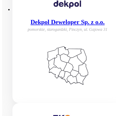
Dekpol Deweloper Sp. z o.o.
pomorskie, starogardzki, Pinczyn
,
ul. Gajowa 31