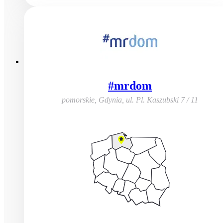
#mrdom
pomorskie, Gdynia
,
ul. Pl. Kaszubski 7 / 11