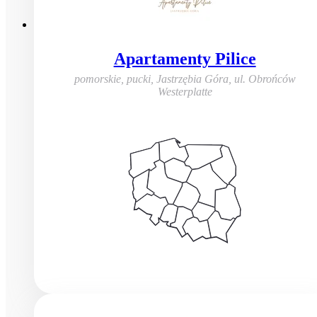
Apartamenty Pilice
pomorskie, pucki, Jastrzębia Góra
,
ul. Obrońców
Westerplatte