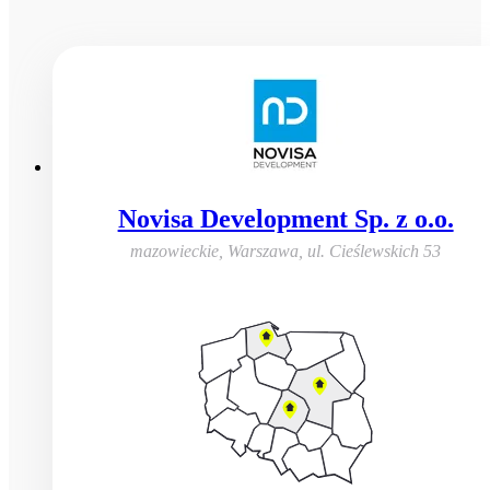
Novisa Development Sp. z o.o.
mazowieckie, Warszawa
,
ul. Cieślewskich 53