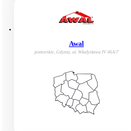
Awal
pomorskie, Gdynia
,
ul. Władysława IV 46A/7