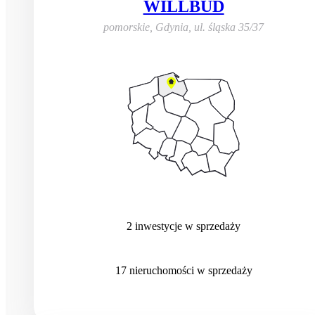
WILLBUD
pomorskie, Gdynia
,
ul. śląska 35/37
2
inwestycje
w sprzedaży
17
nieruchomości
w sprzedaży