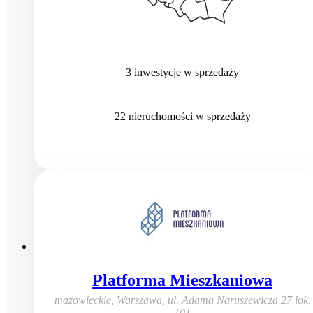
3
inwestycje
w sprzedaży
22
nieruchomości
w sprzedaży
Platforma Mieszkaniowa
mazowieckie, Warszawa
,
ul. Adama Naruszewicza 27 lok.
101