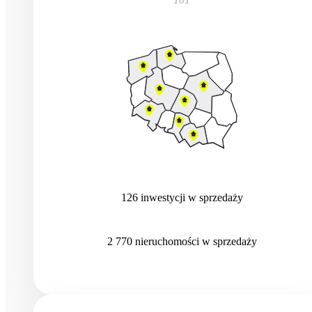
126
inwestycji
w sprzedaży
2 770
nieruchomości
w sprzedaży