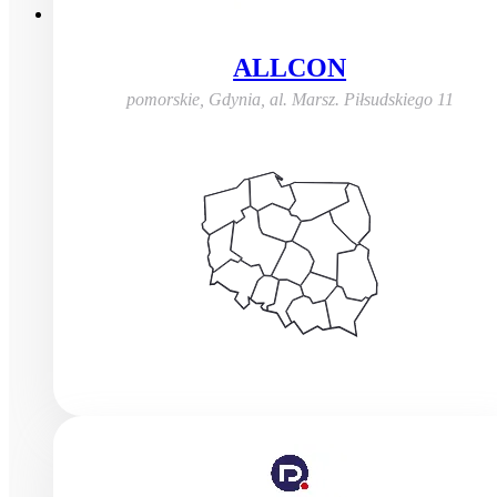
ALLCON
pomorskie, Gdynia
,
al. Marsz. Piłsudskiego 11