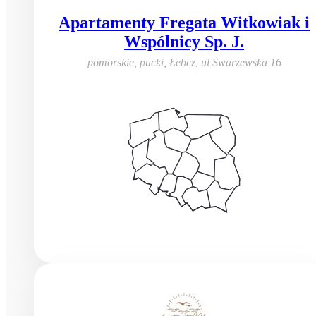
Apartamenty Fregata Witkowiak i
Wspólnicy Sp. J.
pomorskie, pucki, Łebcz
,
ul Swarzewska 16