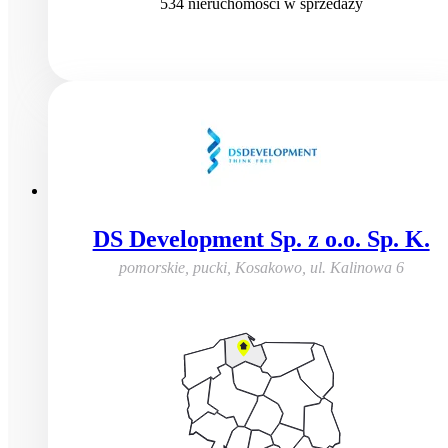
534
nieruchomości
w sprzedaży
DS Development Sp. z o.o. Sp. K.
pomorskie, pucki, Kosakowo
,
ul. Kalinowa 6