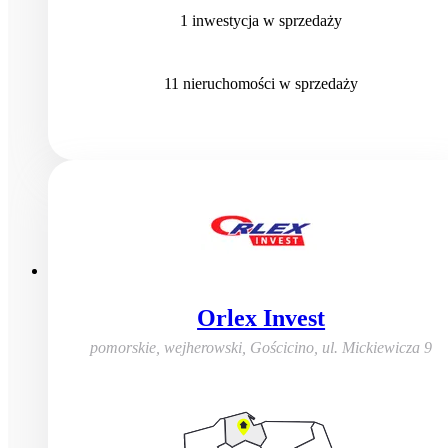
1
inwestycja
w sprzedaży
11
nieruchomości
w sprzedaży
Orlex Invest
pomorskie, wejherowski, Gościcino
,
ul. Mickiewicza 9