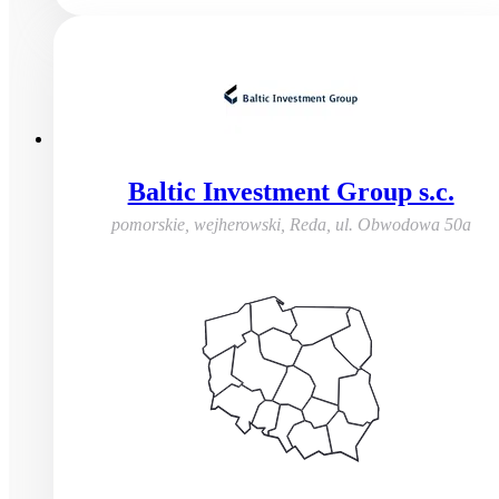
Baltic Investment Group s.c.
pomorskie, wejherowski, Reda
,
ul. Obwodowa 50a