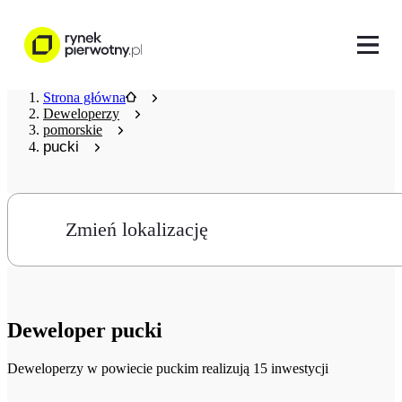
Strona główna
Deweloperzy
pomorskie
pucki
Zmień lokalizację
Deweloper
pucki
Deweloperzy
w powiecie puckim realizują 15 inwestycji