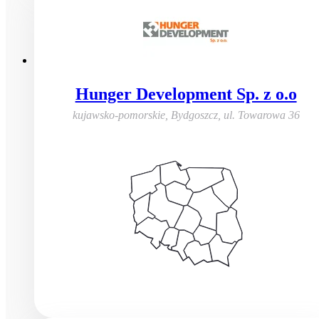
Hunger Development Sp. z o.o
kujawsko-pomorskie, Bydgoszcz
,
ul. Towarowa 36