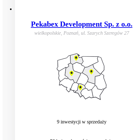
Pekabex Development Sp. z o.o.
wielkopolskie, Poznań
,
ul. Szarych Szeregów 27
9
inwestycji
w sprzedaży