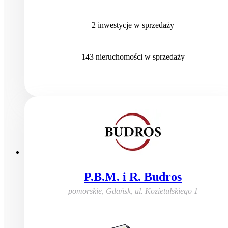
2
inwestycje
w sprzedaży
143
nieruchomości
w sprzedaży
P.B.M. i R. Budros
pomorskie, Gdańsk
,
ul. Kozietulskiego 1