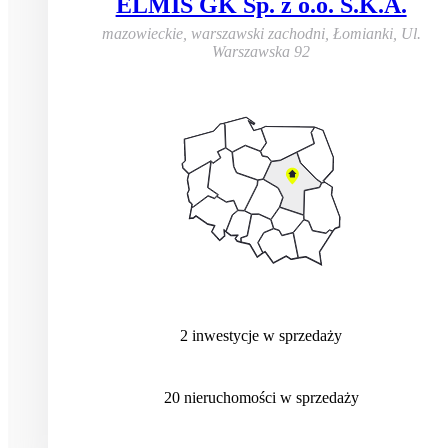
ELMIS GK Sp. z o.o. S.K.A.
mazowieckie, warszawski zachodni, Łomianki
,
Ul.
Warszawska 92
2
inwestycje
w sprzedaży
20
nieruchomości
w sprzedaży