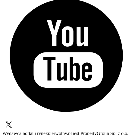
Wydawcą portalu rynekpierwotny.pl jest PropertyGroup Sp. z o.o.