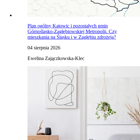
Plan ogólny Katowic i pozostałych gmin
Górnośląsko-Zagłębiowskiej Metropolii. Czy
mieszkania na Śląsku i w Zagłębiu zdrożeją?
04 sierpnia 2026
Ewelina Zajączkowska-Klec