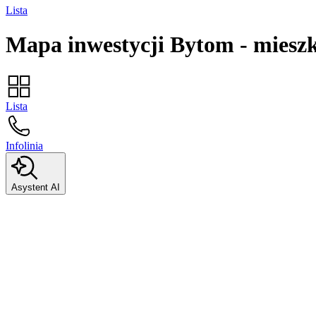
Lista
Mapa inwestycji
Bytom
-
miesz
Lista
Infolinia
Asystent AI