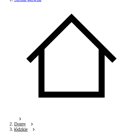
Domy
łódzkie