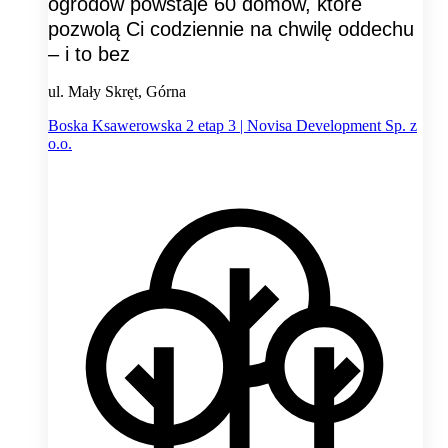
ogrodów powstaje 60 domów, które
pozwolą Ci codziennie na chwilę oddechu
– i to bez
ul. Mały Skręt, Górna
Boska Ksawerowska 2 etap 3 | Novisa Development Sp. z
o.o.