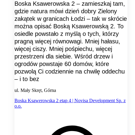
Boska Ksawerowska 2 – zamieszkaj tam,
gdzie natura mówi dzień dobry Zielony
zakątek w granicach Łodzi – tak w skrócie
można opisać Boską Ksawerowską 2. To
osiedle powstało z myślą o tych, którzy
pragną więcej równowagi. Mniej hałasu,
więcej ciszy. Mniej pośpiechu, więcej
przestrzeni dla siebie. Wśród drzew i
ogrodów powstaje 60 domów, które
pozwolą Ci codziennie na chwilę oddechu
– i to bez
ul. Mały Skręt, Górna
Boska Ksawerowska 2 etap 4 | Novisa Development Sp. z
o.o.