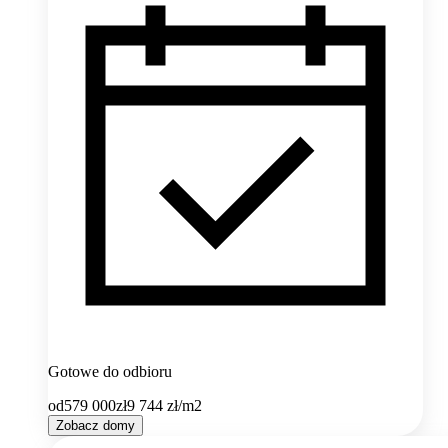
Gotowe do odbioru
od
579 000
zł
9 744
zł/m2
Zobacz domy