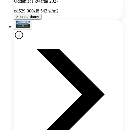
Oddanie: I kwartał 2027
od
529 000
zł
8 543
zł/m2
Zobacz domy