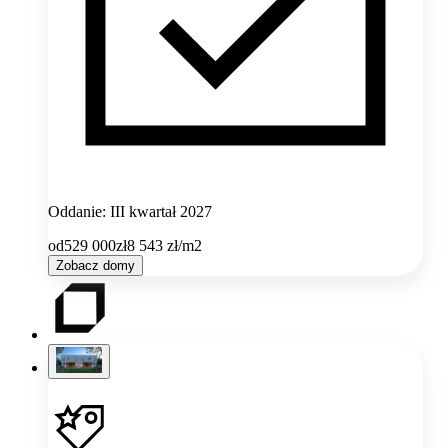
Oddanie: III kwartał 2027
od
529 000
zł
8 543
zł/m2
Zobacz domy