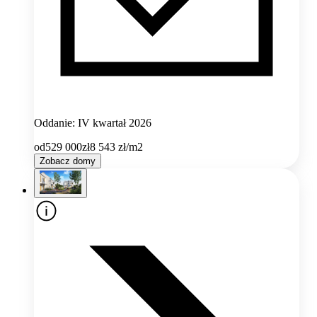
Oddanie: IV kwartał 2026
od
529 000
zł
8 543
zł/m2
Zobacz domy