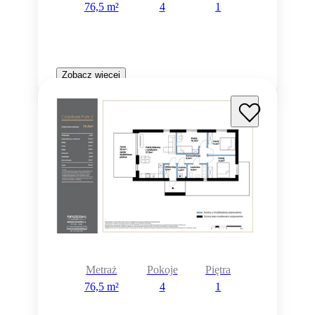
76,5 m²
4
1
Zobacz więcej
Metraż
Pokoje
Piętra
76,5 m²
4
1