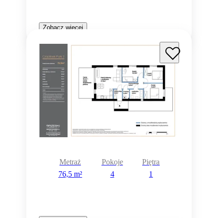
Zobacz więcej
Metraż
Pokoje
Piętra
76,5 m²
4
1