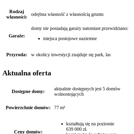
Rodzaj
odrębna własność z własnością gruntu
własności:
domy nie posiadają garaży
natomiast
przewidziano:
Garaże:
miejsca postojowe naziemne
Przyroda:
w okolicy inwestycji znajduje się park, las
Aktualna oferta
aktualnie dostępnych jest 5 domów
Dostępne domy:
wolnostojących
Powierzchnie domów:
77 m²
kształtują się na poziomie
639 000 zł.
Ceny domów: