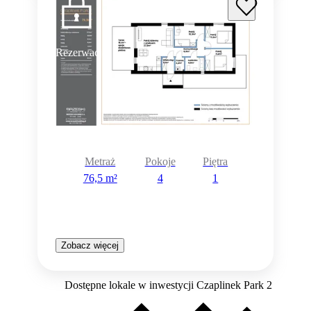
Rezerwacja
Metraż
Pokoje
Piętra
76,5 m²
4
1
Zobacz więcej
Dostępne lokale w inwestycji Czaplinek Park 2