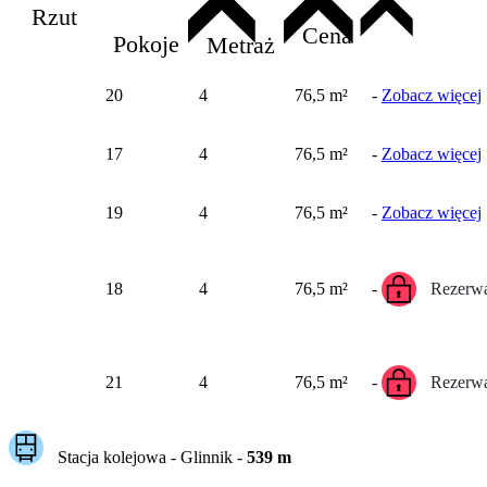
Rzut
Cena
Pokoje
Metraż
20
4
76,5 m²
-
Zobacz więcej
17
4
76,5 m²
-
Zobacz więcej
19
4
76,5 m²
-
Zobacz więcej
18
4
76,5 m²
-
Rezerwa
21
4
76,5 m²
-
Rezerwa
Stacja kolejowa -
Glinnik
-
539
m