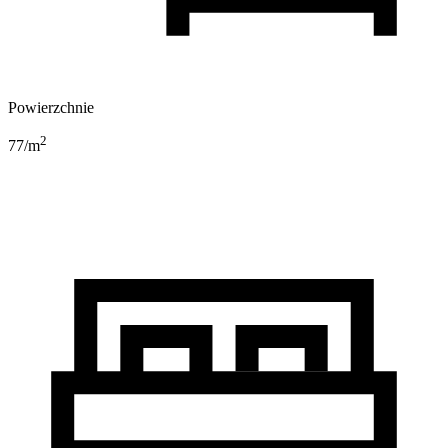
Powierzchnie
2
77
/m