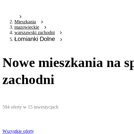
Mieszkania
mazowieckie
warszawski zachodni
Łomianki Dolne
Nowe mieszkania na s
zachodni
594
oferty
w
15
inwestycjach
Wszystkie oferty