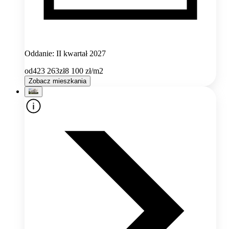
Oddanie: II kwartał 2027
od
423 263
zł
8 100
zł/m2
Zobacz mieszkania