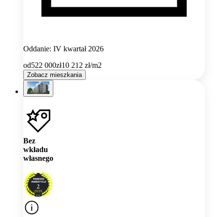
Oddanie: IV kwartał 2026
od
522 000
zł
10 212
zł/m2
Zobacz mieszkania
Bez
wkładu
własnego