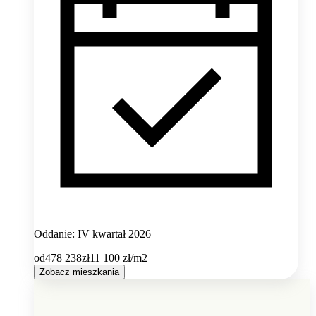
Oddanie: IV kwartał 2026
od
478 238
zł
11 100
zł/m2
Zobacz mieszkania