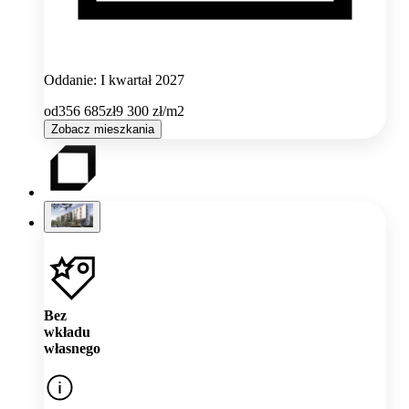
Oddanie: I kwartał 2027
od
356 685
zł
9 300
zł/m2
Zobacz mieszkania
Bez
wkładu
własnego