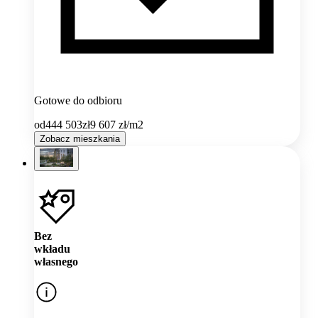
Gotowe do odbioru
od
444 503
zł
9 607
zł/m2
Zobacz mieszkania
Bez
wkładu
własnego